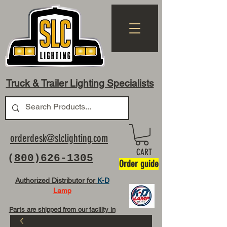
Truck & Trailer Lighting Specialists
orderdesk@slclighting.com
CART
(
800)626-1305
Order guide
Authorized Distributor for
K-D
Lamp
Parts are shipped from our facility in
OH USA