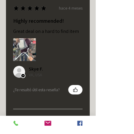
★
★
★
★
★
hace 4 meses
Highly recommended!
Great deal on a hard to find item
Skye F.
VA, USA
¿Te resultó útil esta reseña?
★
★
★
★
★
hace 5 meses