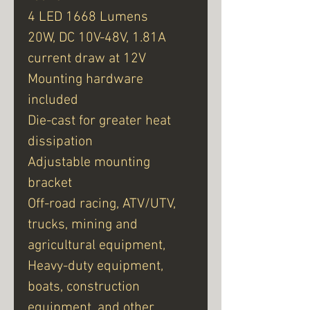
4 LED 1668 Lumens
20W, DC 10V-48V, 1.81A
current draw at 12V
Mounting hardware
included
Die-cast for greater heat
dissipation
Adjustable mounting
bracket
Off-road racing, ATV/UTV,
trucks, mining and
agricultural equipment,
Heavy-duty equipment,
boats, construction
equipment, and other