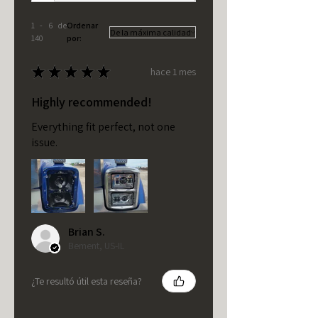
1 - 6 de
Ordenar
140
por:
★
★
★
★
★
hace 1 mes
Highly recommended!
Everything fit perfect, not one
issue.
Brian S.
Bement, US-IL
¿Te resultó útil esta reseña?