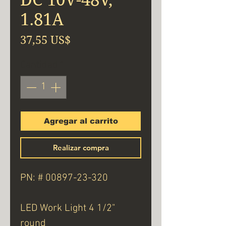
1.81A
Precio
37,55 US$
Cantidad
*
Agregar al carrito
Realizar compra
PN: # 00897-23-320
LED Work Light 4 1/2"
round