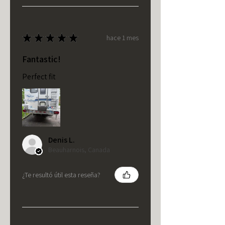
★
★
★
★
★
hace 1 mes
Fantastic!
Perfect fit
Denis L.
Beauharnois, Canada
¿Te resultó útil esta reseña?