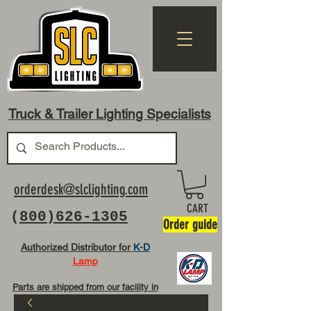
Truck & Trailer Lighting Specialists
orderdesk@slclighting.com
CART
(
800)626-1305
Order guide
Authorized Distributor for
K-D
Lamp
Parts are shipped from our facility in
OH USA