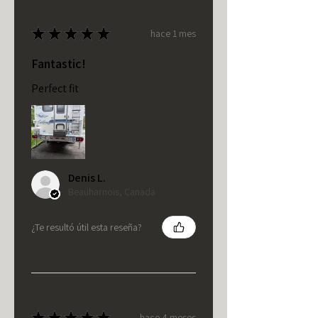
★
★
★
★
★
hace 1 mes
Fantastic!
Perfect fit
Denis L.
Beauharnois, Canada
¿Te resultó útil esta reseña?
★
★
★
★
★
hace 4 meses