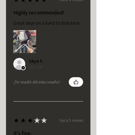
Highly recommended!
Great deal on a hard to find item
Skye F.
VA, USA
¿Te resultó útil esta reseña?
★
★
★
★
★
hace 5 meses
It's fine.