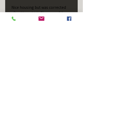
Nice housing but was corrected
after I bought it. These are 24v
not 12 and do not have provision
for small side bulb.
Chad S.
Chateaugay, US-NY
¿Te resultó útil esta reseña?
T/S - Horizontal - Black
Housing - Single Stud -
D...