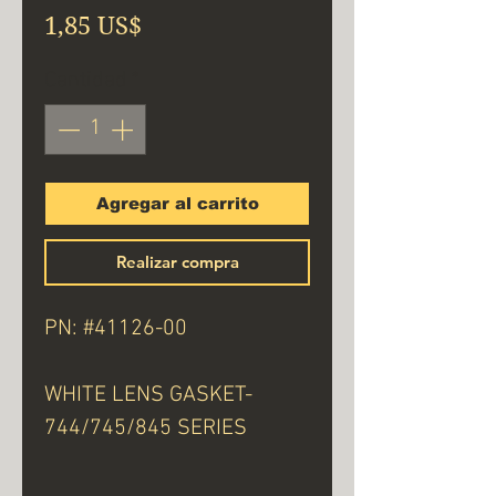
Precio
1,85 US$
Cantidad
*
Agregar al carrito
Realizar compra
PN: #41126-00
WHITE LENS GASKET-
744/745/845 SERIES