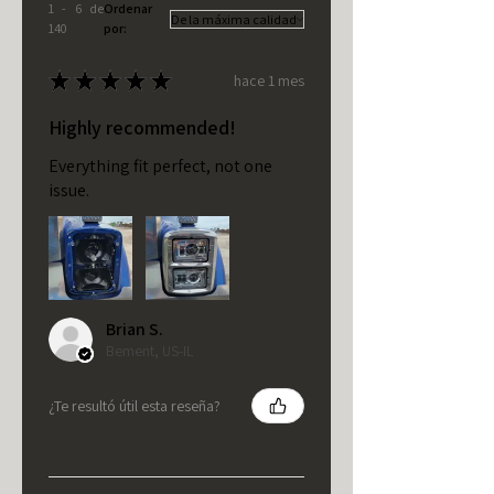
1 - 6 de
Ordenar
140
por:
★
★
★
★
★
hace 1 mes
Highly recommended!
Everything fit perfect, not one
issue.
Brian S.
Bement, US-IL
¿Te resultó útil esta reseña?