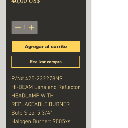
Precio
40,00 US$
Cantidad
*
Agregar al carrito
Realizar compra
P/N# 425-232278NS
HI-BEAM Lens and Reflector
HEADLAMP WITH
REPLACEABLE BURNER
Bulb Size: 5 3/4"
Halogen Burner: 9005xs