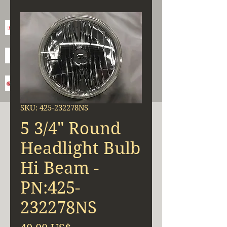
SKU: 425-232278NS
5 3/4" Round
Headlight Bulb
Hi Beam -
PN:425-
232278NS