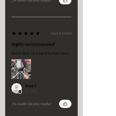
¿Te resultó útil esta reseña?
★
★
★
★
★
hace 4 meses
Highly recommended!
Great deal on a hard to find item
Skye F.
VA, USA
¿Te resultó útil esta reseña?