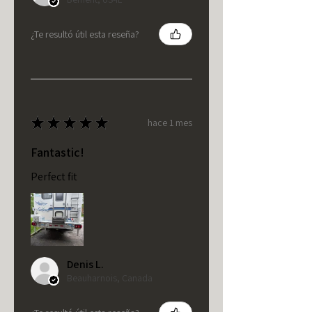
¿Te resultó útil esta reseña?
★
★
★
★
★
hace 1 mes
Fantastic!
Perfect fit
Denis L.
Beauharnois, Canada