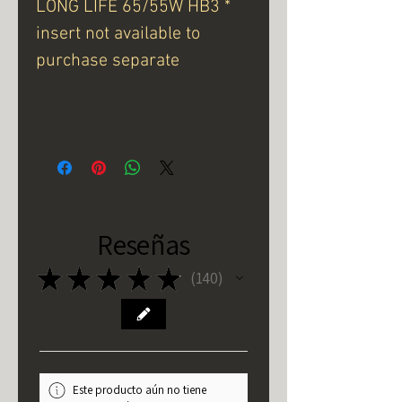
LONG LIFE 65/55W HB3 *
insert not available to
purchase separate
Reseñas
★
★
★
★
★
140
140
Este producto aún no tiene