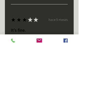
★
★
★
★
★
hace 5 meses
It's fine.
Nice housing but was corrected
after I bought it. These are 24v
not 12 and do not have provision
for small side bulb.
Chad S.
Chateaugay, US-NY
¿Te resultó útil esta reseña?