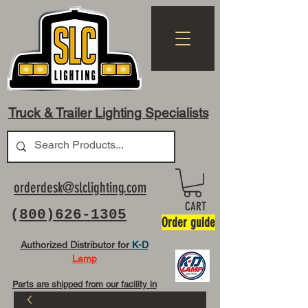
Truck & Trailer Lighting Specialists
orderdesk@slclighting.com
CART
(
800)626-1305
Order guide
Authorized Distributor for
K-D
Lamp
Parts are shipped from our facility in
OH USA