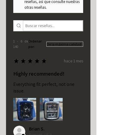
reseñas, así que consulte nuestras
otras reseñas.
1 - 6 de
Ordenar
140
por:
★
★
★
★
★
hace 1 mes
Highly recommended!
Everything fit perfect, not one
issue.
Brian S.
Bement, US-IL