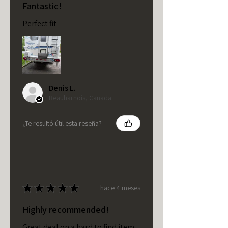
Fantastic!
Perfect fit
Denis L.
Beauharnois, Canada
¿Te resultó útil esta reseña?
★
★
★
★
★
hace 4 meses
Highly recommended!
Great deal on a hard to find item