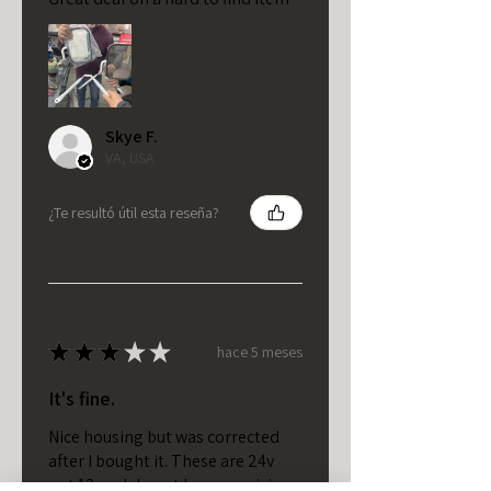
Skye F.
VA, USA
¿Te resultó útil esta reseña?
★
★
★
★
★
hace 5 meses
It's fine.
Nice housing but was corrected
after I bought it. These are 24v
not 12 and do not have provision