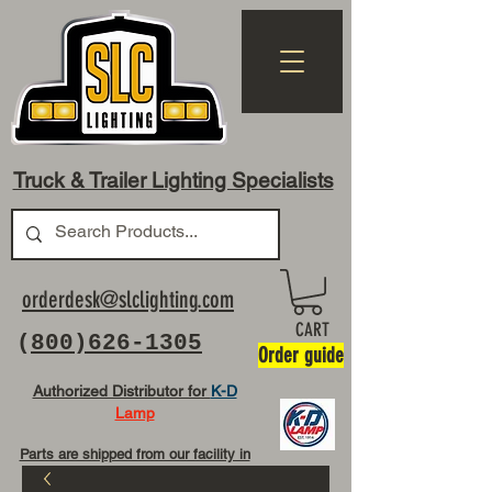
Truck & Trailer Lighting Specialists
orderdesk@slclighting.com
CART
(
800)626-1305
Order guide
Authorized Distributor for
K-D
Lamp
Parts are shipped from our facility in
OH USA