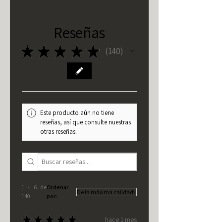
Reseñas
★
★
★
★
★
140
140
Este producto aún no tiene
reseñas, así que consulte nuestras
otras reseñas.
1 - 6 de
Ordenar
140
por:
★
★
★
★
★
hace 1 mes