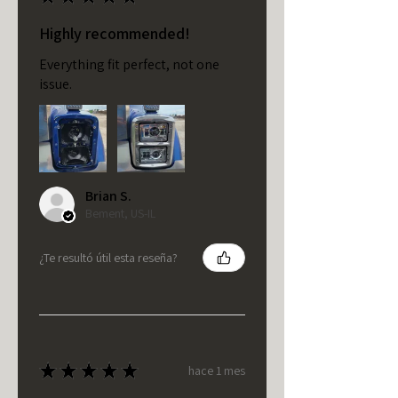
Highly recommended!
Everything fit perfect, not one
issue.
Brian S.
Bement, US-IL
¿Te resultó útil esta reseña?
★
★
★
★
★
hace 1 mes