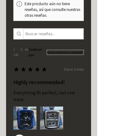
Este producto aún no tiene
reseñas, así que consulte nuestras
otras reseñas.
1 - 6 de
Ordenar
140
por:
★
★
★
★
★
hace 1 mes
Highly recommended!
Everything fit perfect, not one
issue.