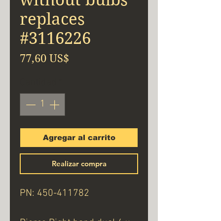
replaces
#3116226
Precio
77,60 US$
Cantidad
*
Agregar al carrito
Realizar compra
PN: 450-411782