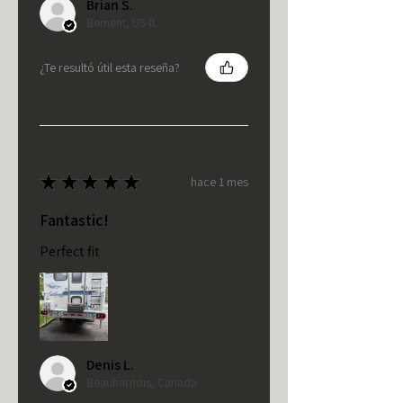
Brian S.
Bement, US-IL
¿Te resultó útil esta reseña?
★
★
★
★
★
hace 1 mes
Fantastic!
Perfect fit
Denis L.
Beauharnois, Canada