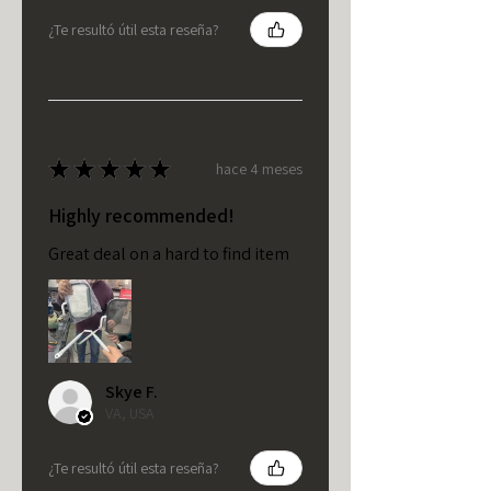
¿Te resultó útil esta reseña?
★
★
★
★
★
hace 4 meses
Highly recommended!
Great deal on a hard to find item
Skye F.
VA, USA
¿Te resultó útil esta reseña?