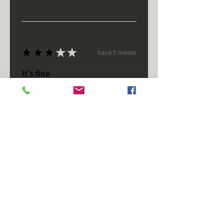
★
★
★
★
★
hace 5 meses
It's fine.
Nice housing but was corrected
after I bought it. These are 24v
not 12 and do not have provision
for small side bulb.
Chad S.
Chateaugay, US-NY
¿Te resultó útil esta reseña?