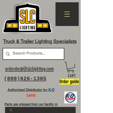
Truck & Trailer Lighting Specialists
orderdesk@slclighting.com
CART
(
800)626-1305
Order guide
Authorized Distributor for
K-D
Lamp
Parts are shipped from our facility in
OH USA