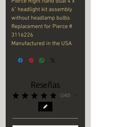
Pierce Right hand dual 4 x
6" headlight kit assembly
without headlamp bulbs
Replacement for Pierce #
3116226
Manufactured in the USA
Reseñas
★
★
★
★
★
140
140