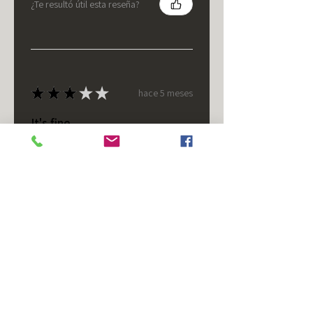
¿Te resultó útil esta reseña?
★
★
★
★
★
hace 5 meses
It's fine.
Nice housing but was corrected
after I bought it. These are 24v
not 12 and do not have provision
for small side bulb.
Chad S.
Chateaugay, US-NY