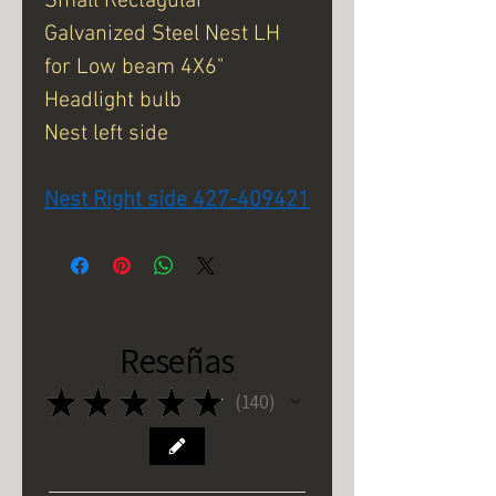
Small Rectagular
Galvanized Steel Nest LH
for Low beam 4X6"
Headlight bulb
Nest left side
Nest Right side 427-409421
Reseñas
★
★
★
★
★
140
140