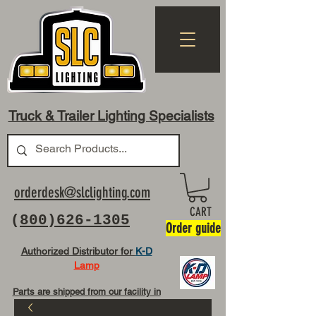
Truck & Trailer Lighting Specialists
orderdesk@slclighting.com
CART
(
800)626-1305
Order guide
Authorized Distributor for
K-D
Lamp
Parts are shipped from our facility in
OH USA