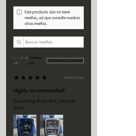
Este producto aún no tiene
reseñas, así que consulte nuestras
otras reseñas.
1 - 6 de
Ordenar
140
por:
★
★
★
★
★
hace 1 mes
Highly recommended!
Everything fit perfect, not one
issue.