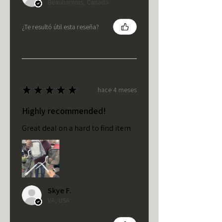
Beauharnois, Canada
¿Te resultó útil esta reseña?
★
★
★
★
★
hace 4 meses
Highly recommended!
Great deal on a hard to find item
Skye F.
VA, USA