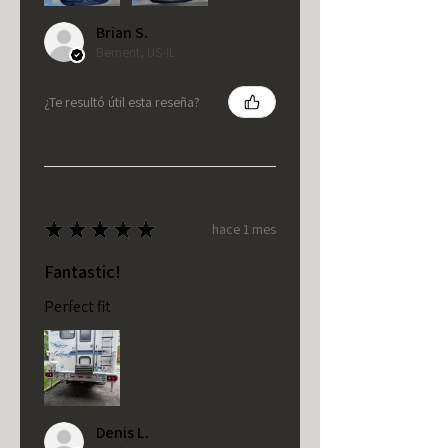
Brian S.
Bement, US-IL
¿Te resultó útil esta reseña?
★
★
★
★
★
hace 1 mes
Fantastic!
Perfect fit
Denis L.