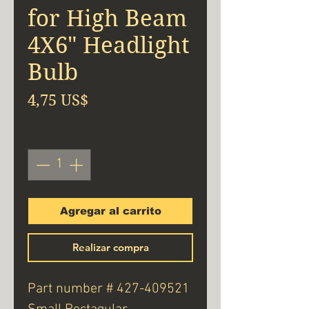
for High Beam
4X6" Headlight
Bulb
Precio
4,75 US$
Cantidad
*
Agregar al carrito
Realizar compra
Part number # 427-409521