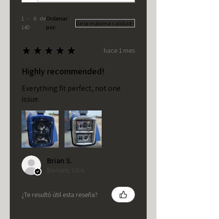
1 - 6 de
Ordenar
140
por:
★
★
★
★
★
hace 1 mes
Highly recommended!
Everything fit perfect, not one
issue.
Brian S.
Bement, US-IL
¿Te resultó útil esta reseña?