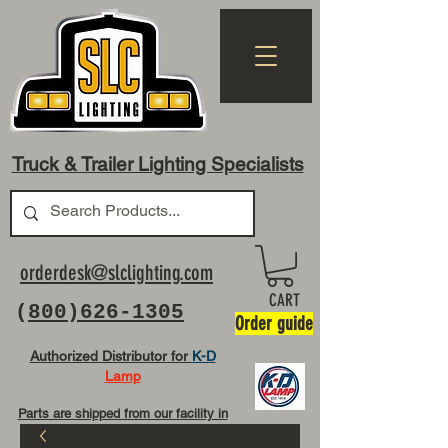
Truck & Trailer Lighting Specialists
orderdesk@slclighting.com
CART
(
800)626-1305
Order guide
Authorized Distributor for
K-D
Lamp
Parts are shipped from our facility in
OH USA