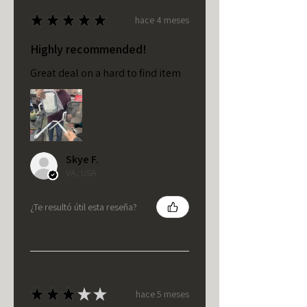
★
★
★
★
★
hace 4 meses
Highly recommended!
Great deal on a hard to find item
Skye F.
VA, USA
¿Te resultó útil esta reseña?
★
★
★
★
★
hace 5 meses