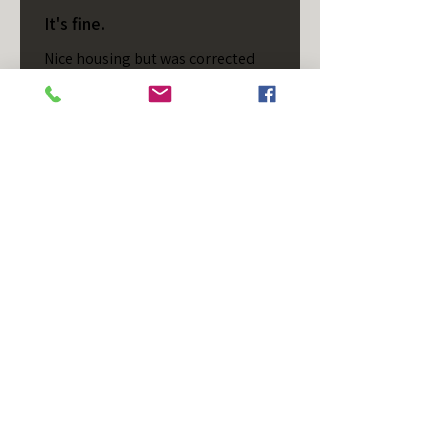
It's fine.
Nice housing but was corrected
after I bought it. These are 24v
not 12 and do not have provision
for small side bulb.
Chad S.
Chateaugay, US-NY
¿Te resultó útil esta reseña?
T/S - Horizontal - Black
Housing - Single Stud -
D...