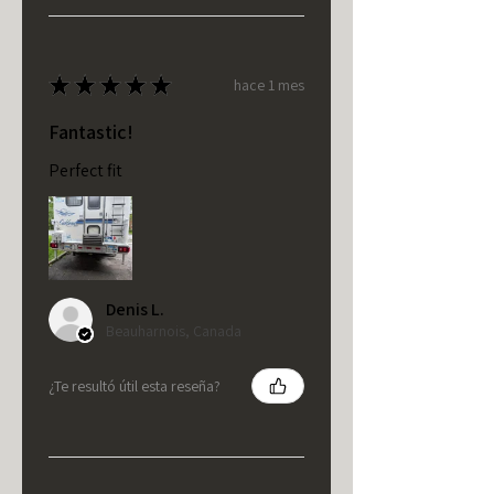
★
★
★
★
★
hace 1 mes
Fantastic!
Perfect fit
Denis L.
Beauharnois, Canada
¿Te resultó útil esta reseña?