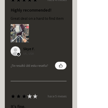
Highly recommended!
Great deal on a hard to find item
Skye F.
VA, USA
¿Te resultó útil esta reseña?
★
★
★
★
★
hace 5 meses
It's fine.