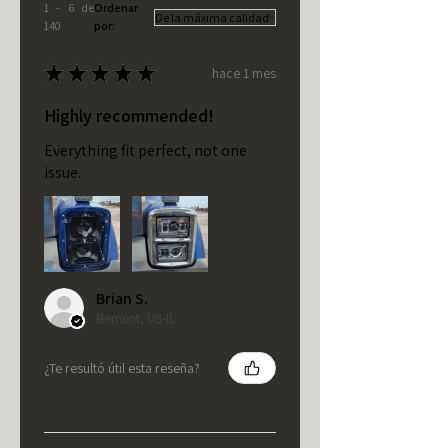
1 - 6 de
Ordenar
140
por:
★
★
★
★
★
hace 1 mes
Highly recommended!
Everything fit perfect, not one
issue.
Brian S.
Bement, US-IL
¿Te resultó útil esta reseña?