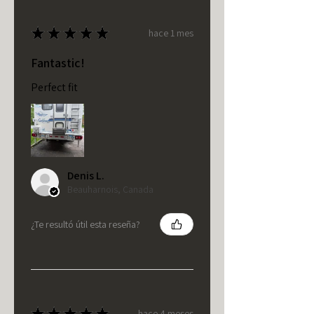
★
★
★
★
★
hace 1 mes
Fantastic!
Perfect fit
Denis L.
Beauharnois, Canada
¿Te resultó útil esta reseña?
★
★
★
★
★
hace 4 meses