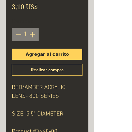
Precio
3,10 US$
Cantidad
*
Agregar al carrito
Realizar compra
RED/AMBER ACRYLIC
LENS- 800 SERIES
SIZE: 5.5" DIAMETER
Product #3648-00