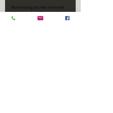
Nice housing but was corrected
after I bought it. These are 24v
not 12 and do not have provision
for small side bulb.
Chad S.
Chateaugay, US-NY
¿Te resultó útil esta reseña?
T/S - Horizontal - Black
Housing - Single Stud -
D...