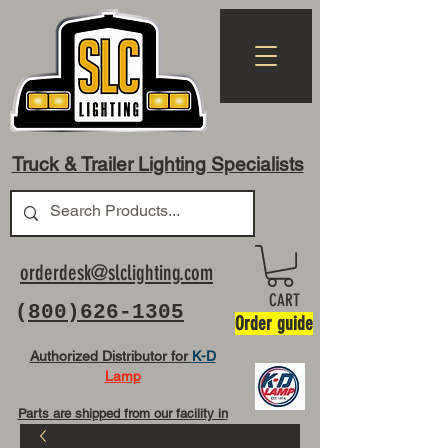
Truck & Trailer Lighting Specialists
orderdesk@slclighting.com
CART
(
800)626-1305
Order guide
Authorized Distributor for
K-D
Lamp
Parts are shipped from our facility in
OH USA