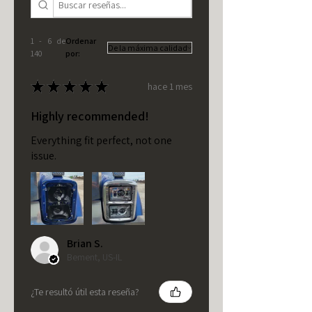
1 - 6 de
Ordenar
140
por:
★
★
★
★
★
hace 1 mes
Highly recommended!
Everything fit perfect, not one
issue.
Brian S.
Bement, US-IL
¿Te resultó útil esta reseña?