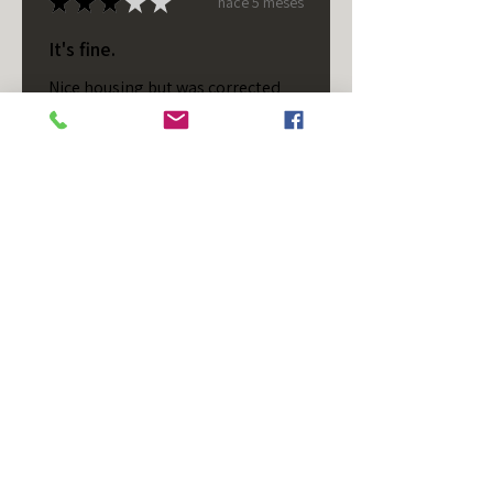
★
★
★
★
★
hace 5 meses
It's fine.
Nice housing but was corrected
after I bought it. These are 24v
not 12 and do not have provision
for small side bulb.
Chad S.
Chateaugay, US-NY
¿Te resultó útil esta reseña?
T/S - Horizontal - Black
Housing - Single Stud -