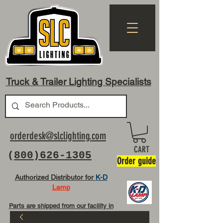
Truck & Trailer Lighting Specialists
orderdesk@slclighting.com
CART
(
800)626-1305
Order guide
Authorized Distributor for
K-D
Lamp
Parts are shipped from our facility in
OH USA