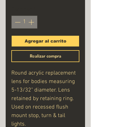
Cantidad
*
Agregar al carrito
Realizar compra
Round acrylic replacement
lens for bodies measuring
5-13/32" diameter. Lens
retained by retaining ring.
Used on recessed flush
mount stop, turn & tail
lights.