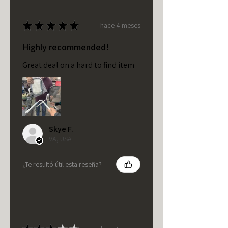
★
★
★
★
★
hace 4 meses
Highly recommended!
Great deal on a hard to find item
Skye F.
VA, USA
¿Te resultó útil esta reseña?