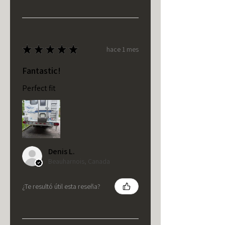
★
★
★
★
★
hace 1 mes
Fantastic!
Perfect fit
Denis L.
Beauharnois, Canada
¿Te resultó útil esta reseña?