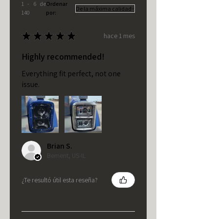
1 - 6 de
Ordenar
140
por:
★
★
★
★
★
hace 1 mes
Highly recommended!
Everything fit perfect, not one
issue.
Brian S.
Bement, US-IL
¿Te resultó útil esta reseña?