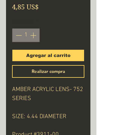
Precio
4,85 US$
Cantidad
*
Agregar al carrito
Realizar compra
AMBER ACRYLIC LENS- 752
SERIES
SIZE: 4.44 DIAMETER
Product #3911-00