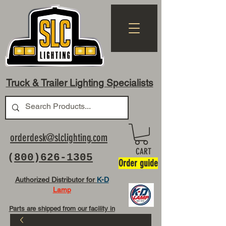
Truck & Trailer Lighting Specialists
orderdesk@slclighting.com
CART
(
800)626-1305
Order guide
Authorized Distributor for
K-D
Lamp
Parts are shipped from our facility in
OH USA