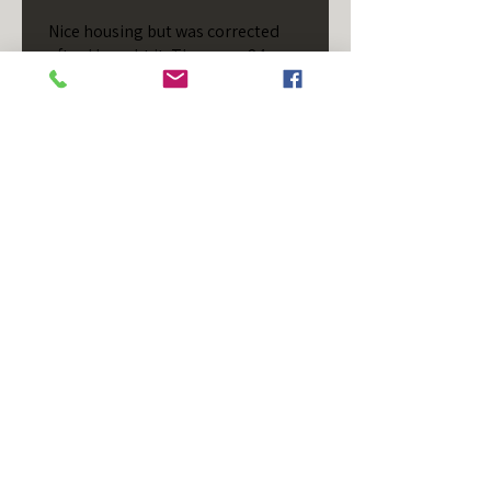
Nice housing but was corrected
after I bought it. These are 24v
not 12 and do not have provision
for small side bulb.
Chad S.
Chateaugay, US-NY
¿Te resultó útil esta reseña?
T/S - Horizontal - Black
Housing - Single Stud -
D...