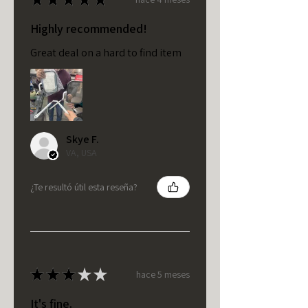
Highly recommended!
Great deal on a hard to find item
Skye F.
VA, USA
¿Te resultó útil esta reseña?
★
★
★
★
★
hace 5 meses
It's fine.