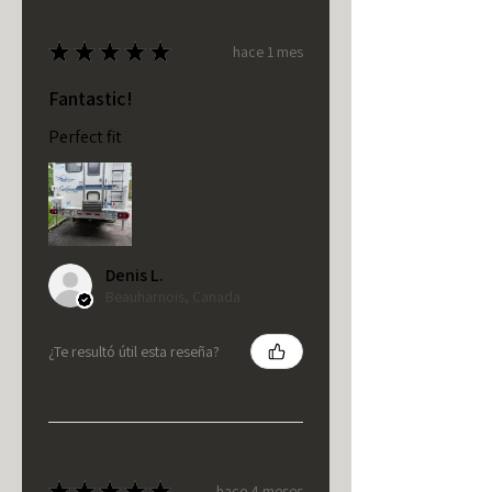
★
★
★
★
★
hace 1 mes
Fantastic!
Perfect fit
Denis L.
Beauharnois, Canada
¿Te resultó útil esta reseña?
★
★
★
★
★
hace 4 meses