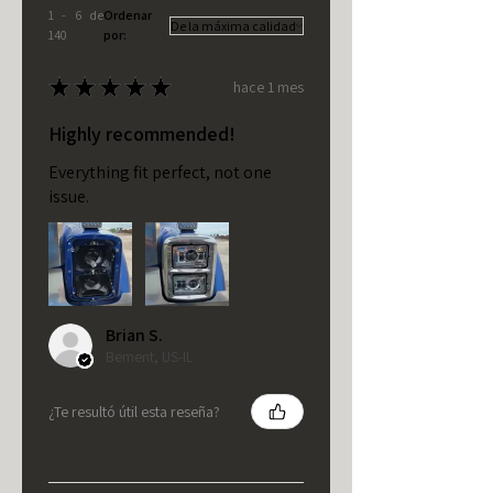
1 - 6 de
Ordenar
140
por:
★
★
★
★
★
hace 1 mes
Highly recommended!
Everything fit perfect, not one
issue.
Brian S.
Bement, US-IL
¿Te resultó útil esta reseña?