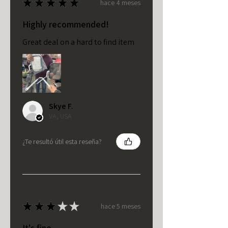
★
★
★
★
★
hace 4 meses
Highly recommended!
Great deal on a hard to find item
Skye F.
VA, USA
¿Te resultó útil esta reseña?
★
★
★
★
★
hace 5 meses
It's fine.