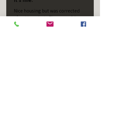
Nice housing but was corrected
after I bought it. These are 24v
not 12 and do not have provision
for small side bulb.
Chad S.
Chateaugay, US-NY
¿Te resultó útil esta reseña?
T/S - Horizontal - Black
Housing - Single Stud -
D...