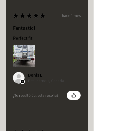
★
★
★
★
★
hace 1 mes
Fantastic!
Perfect fit
Denis L.
Beauharnois, Canada
¿Te resultó útil esta reseña?