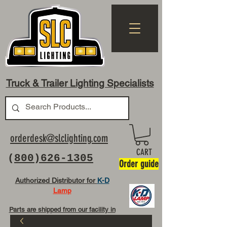
Truck & Trailer Lighting Specialists
orderdesk@slclighting.com
CART
(
800)626-1305
Order guide
Authorized Distributor for
K-D
Lamp
Parts are shipped from our facility in
OH USA