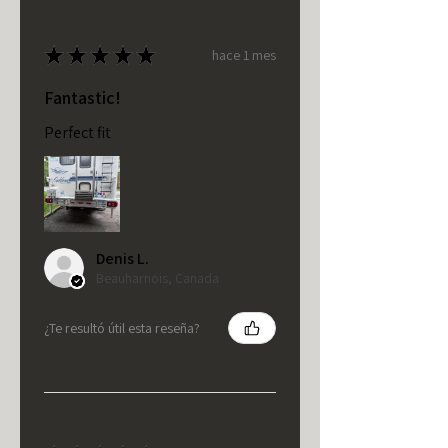
★
★
★
★
★
hace 1 mes
Fantastic!
Perfect fit
Denis L.
Beauharnois, Canada
¿Te resultó útil esta reseña?