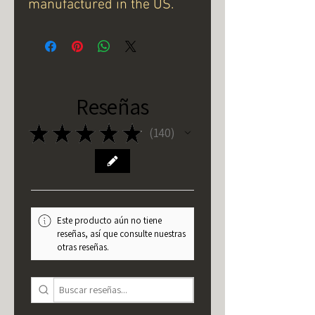
manufactured in the US.
Reseñas
★
★
★
★
★
140
140
Este producto aún no tiene
reseñas, así que consulte nuestras
otras reseñas.