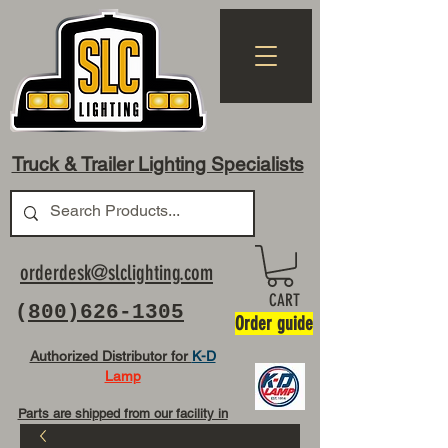
Truck & Trailer Lighting Specialists
orderdesk@slclighting.com
CART
(
800)626-1305
Order guide
Authorized Distributor for
K-D
Lamp
Parts are shipped from our facility in
OH USA