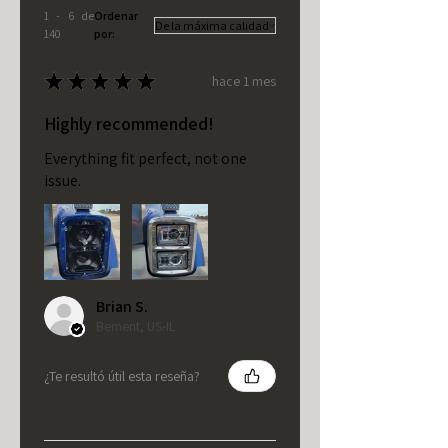
1 - 6 de
Ordenar
140
por:
★
★
★
★
★
hace 1 mes
Highly recommended!
Everything fit perfect, not one
issue.
Brian S.
Bement, US-IL
¿Te resultó útil esta reseña?