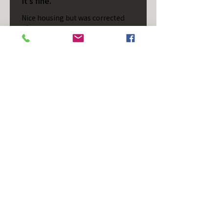
It's fine.
Nice housing but was corrected
after I bought it. These are 24v
not 12 and do not have provision
for small side bulb.
Chad S.
Chateaugay, US-NY
¿Te resultó útil esta reseña?
T/S - Horizontal - Black
Housing - Single Stud -
D...