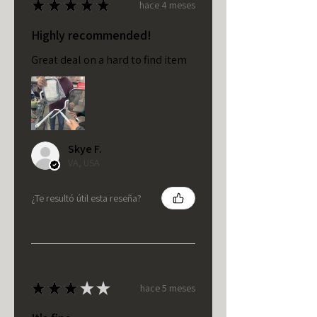
★
★
★
★
★
hace 4 meses
Highly recommended!
Great deal on a hard to find item
Skye F.
VA, USA
¿Te resultó útil esta reseña?
★
★
★
★
★
hace 5 meses