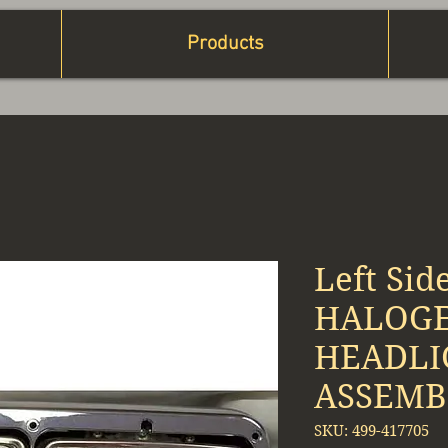
Products
Left Si
HALOG
HEADLI
ASSEMB
SKU: 499-417705