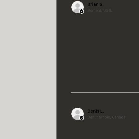
Brian S.
Bement, US-IL
Denis L.
Beauharnois, Canada