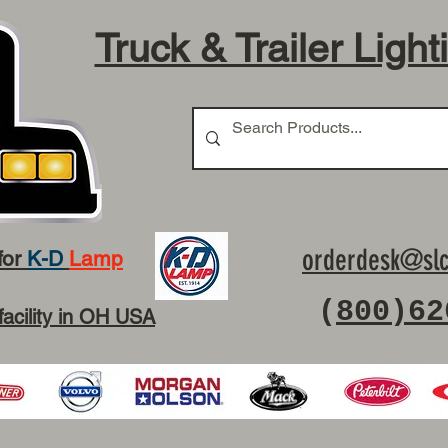
Truck & Trailer Light
orderdesk@slc
for
K-D
Lamp
(
800)62
facility in OH USA