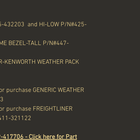
5-432203 and HI-LOW P/N#425-
E BEZEL-TALL P/N#447-
CAR-KENWORTH WEATHER PACK
for purchase GENERIC WEATHER
13
for purchase FREIGHTLINER
411-321122
17706 - Click here for Part