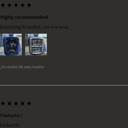
★
★
★
★
★
Highly recommended!
Everything fit perfect, not one issue.
¿Te resultó útil esta reseña?
★
★
★
★
★
Fantastic!
Perfect fit