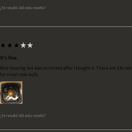
¿Te resultó útil esta reseña?
★
★
★
★
★
It's fine.
Nice housing but was corrected after I bought it. These are 24v no
for small side bulb.
¿Te resultó útil esta reseña?