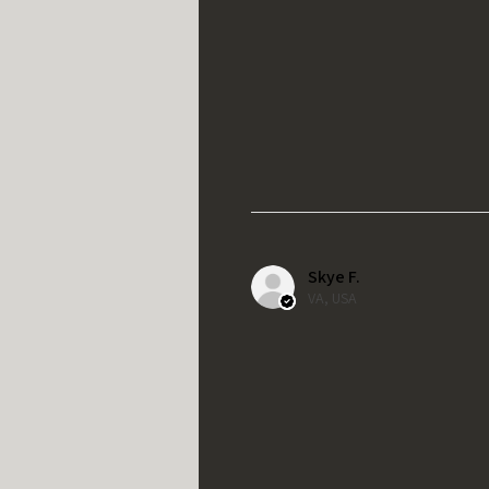
Skye F.
VA, USA