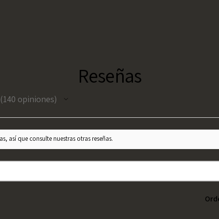
Reseñas
140
opiniones
140
s, así que consulte nuestras otras reseñas.
Ord