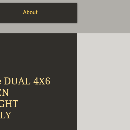
About
de DUAL 4X6
EN
GHT
LY