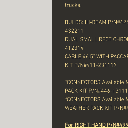
trucks.
BULBS: HI-BEAM P/N#42
432211
DUAL SMALL RECT CHROM
412314
CABLE 46.5" WITH PAC
KIT P/N#411-231117
*CONNECTORS Available 
PACK KIT P/N#446-1311
*CONNECTORS Available 
WEATHER PACK KIT P/N#
For RIGHT HAND P/N#499-4