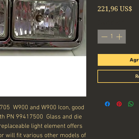
Pr
221,96 US$
Cantidad
*
Agr
R
705 W900 and W900 Icon, good
th PN 99417500 Glass and die
eplaceable light element offers
r will fit various other models of