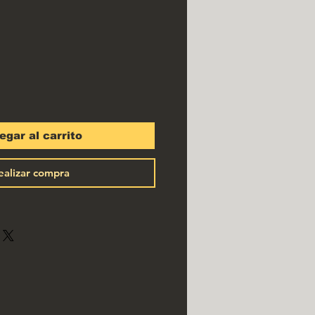
ecio
egar al carrito
ealizar compra