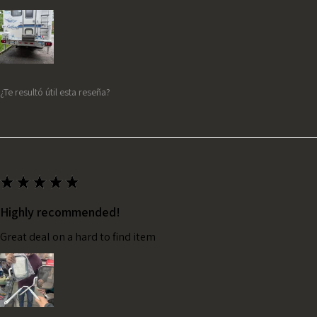
¿Te resultó útil esta reseña?
★
★
★
★
★
Highly recommended!
Great deal on a hard to find item