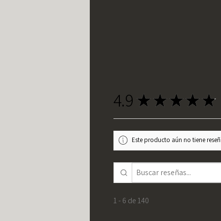
4.9
★
★
★
★
★
Este producto aún no tiene reseña
1 - 6 de 140