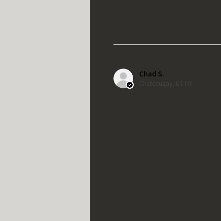
Chad S.
Chateaugay, US-NY