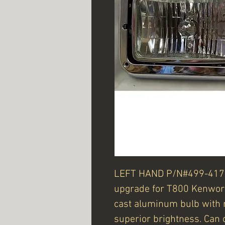
LEFT HAND P/N#499-417
upgrade for T800 Kenwor
cast aluminum bulb with r
superior brightness. Can o