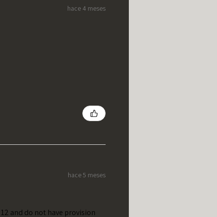
hace 4 meses
hace 5 meses
t 12 and do not have provision