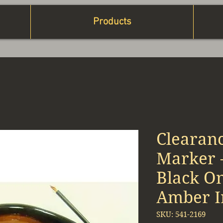
Products
Clearanc
Marker 
Black On
Amber I
SKU: 541-2169