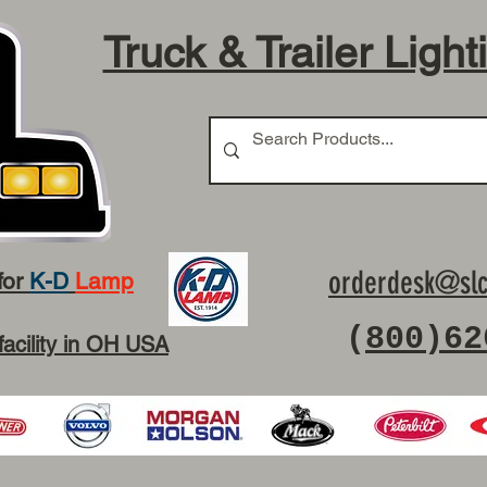
Truck & Trailer Light
orderdesk@slc
for
K-D
Lamp
(
800)62
facility in OH USA