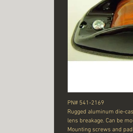
PN# 541-2169
Rugged aluminum die-cast
lens breakage. Can be mo
Mounting screws and pad 