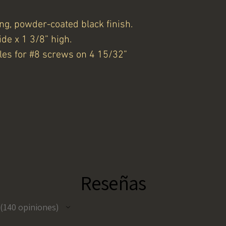
ng, powder-coated black finish.
ide x 1 3/8” high.
les for #8 screws on 4 15/32”
Reseñas
140
opiniones
140