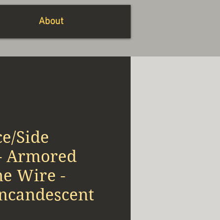
About
e/Side
- Armored
e Wire -
ncandescent