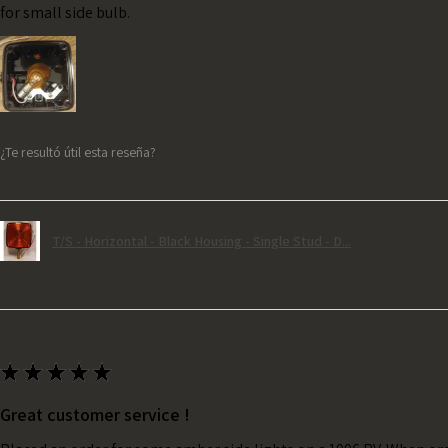
for small side bulb.
¿Te resultó útil esta reseña?
T/S - Horizontal - Black Housing - Single Stud - D...
★
★
★
★
★
Great customer service !