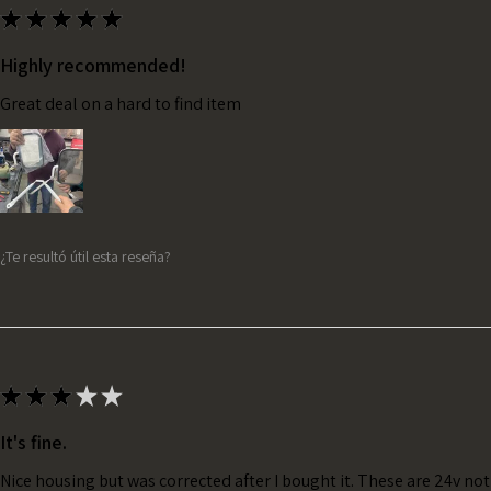
★
★
★
★
★
Highly recommended!
Great deal on a hard to find item
¿Te resultó útil esta reseña?
★
★
★
★
★
It's fine.
Nice housing but was corrected after I bought it. These are 24v no