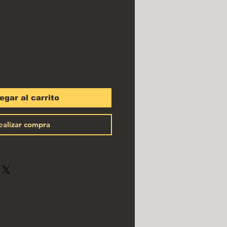
cio
egar al carrito
ealizar compra