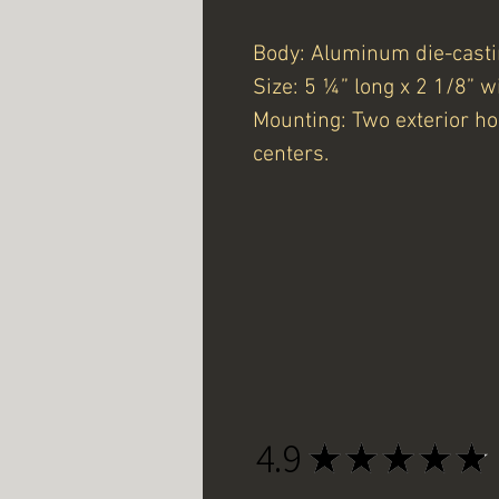
Body: Aluminum die-casti
Size: 5 ¼” long x 2 1/8” w
Mounting: Two exterior ho
centers.
4.9
★
★
★
★
★