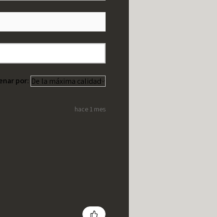
enar por:
hace 1 mes