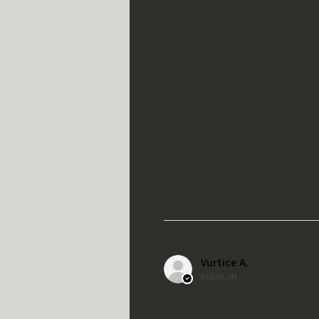
Vurtice A.
KNOX, IN