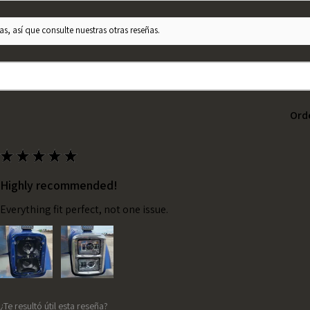
s, así que consulte nuestras otras reseñas.
Ord
★
★
★
★
★
Highly recommended!
Everything fit perfect, not one issue.
¿Te resultó útil esta reseña?