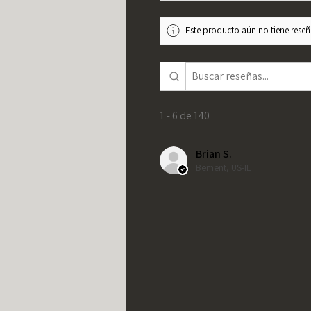
Este producto aún no tiene reseña
1 - 6 de 140
Brian S.
Bement, US-IL