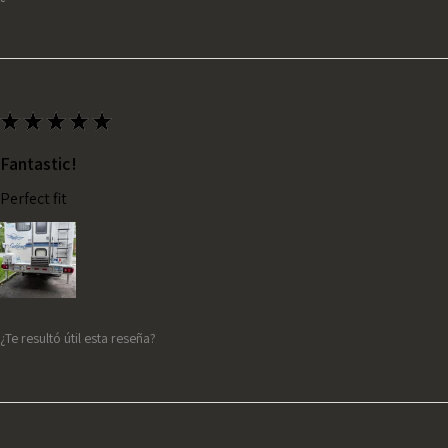
★
★
★
★
★
Fantastic!
Perfect fit
¿Te resultó útil esta reseña?