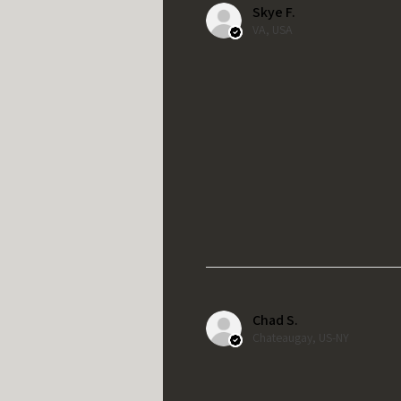
Skye F.
VA, USA
Chad S.
Chateaugay, US-NY