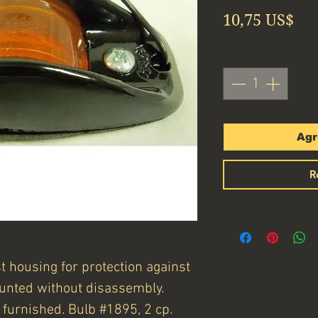
Pre
10,75 US$
Cantidad
*
Agr
R
 housing for protection against
unted without disassembly.
furnished. Bulb #1895, 2 cp.