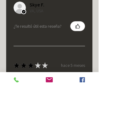
Skye F.
VA, USA
¿Te resultó útil esta reseña?
★
★
★
★
★
hace 5 meses
It's fine.
Nice housing but was corrected
after I bought it. These are 24v
not 12 and do not have provision
for small side bulb.