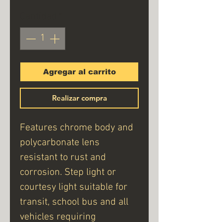
Cantidad
*
Agregar al carrito
Realizar compra
Features chrome body and
polycarbonate lens
resistant to rust and
corrosion. Step light or
courtesy light suitable for
transit, school bus and all
vehicles requiring