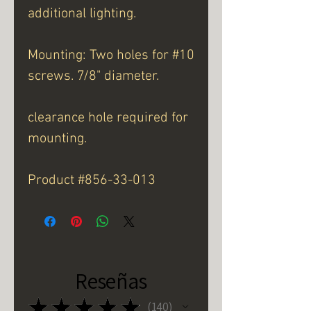
additional lighting.
Mounting: Two holes for #10
screws. 7/8" diameter.
clearance hole required for
mounting.
Product #856-33-013
Reseñas
★
★
★
★
★
140