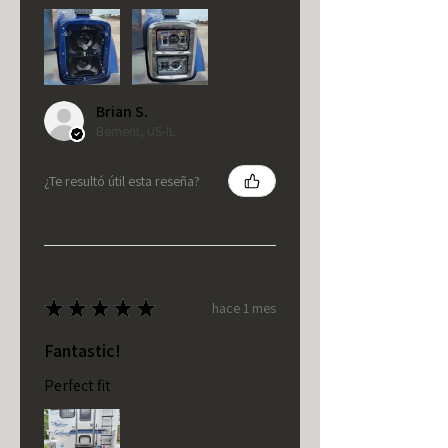
Brian S.
Bement, US-IL
¿Te resultó útil esta reseña?
★
★
★
★
★
hace 1 mes
Fantastic!
Perfect fit