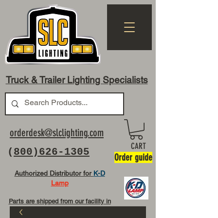
Truck & Trailer Lighting Specialists
orderdesk@slclighting.com
CART
(
800)626-1305
Order guide
Authorized Distributor for
K-D
Lamp
Parts are shipped from our facility in
OH USA