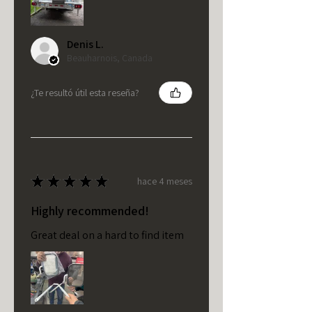
Denis L.
Beauharnois, Canada
¿Te resultó útil esta reseña?
★
★
★
★
★
hace 4 meses
Highly recommended!
Great deal on a hard to find item