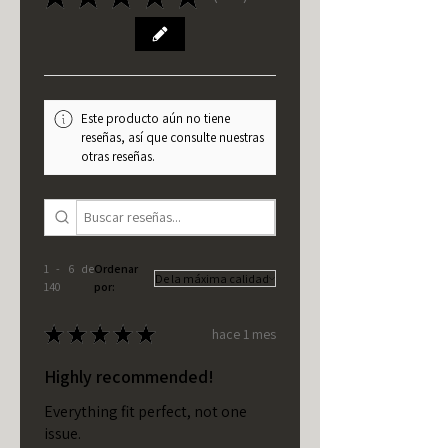
140
Este producto aún no tiene
reseñas, así que consulte nuestras
otras reseñas.
1 - 6 de
Ordenar
140
por:
★
★
★
★
★
hace 1 mes
Highly recommended!
Everything fit perfect, not one
issue.