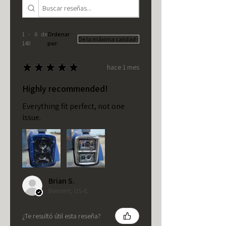
1 - 6 de
Ordenar
140
por:
★
★
★
★
★
hace 1 mes
Highly recommended!
Everything fit perfect, not one
issue.
Brian S.
Bement, US-IL
¿Te resultó útil esta reseña?