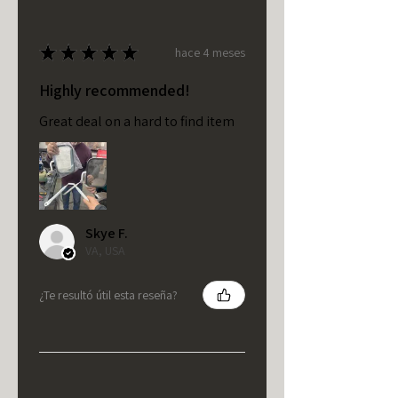
★
★
★
★
★
hace 4 meses
Highly recommended!
Great deal on a hard to find item
Skye F.
VA, USA
¿Te resultó útil esta reseña?