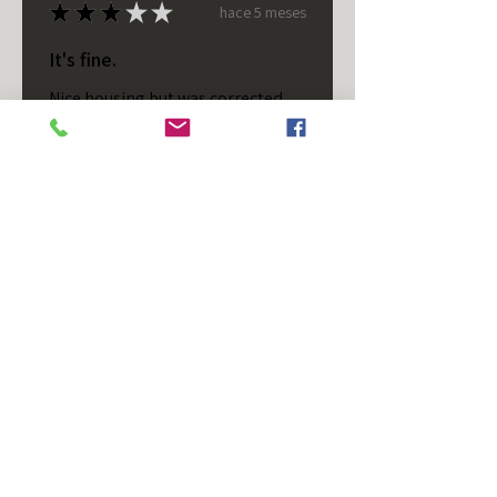
★
★
★
★
★
hace 5 meses
It's fine.
Nice housing but was corrected
after I bought it. These are 24v
not 12 and do not have provision
for small side bulb.
Chad S.
Chateaugay, US-NY
¿Te resultó útil esta reseña?
T/S - Horizontal - Black
Housing - Single Stud -