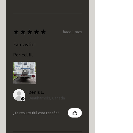
★
★
★
★
★
hace 1 mes
Fantastic!
Perfect fit
Denis L.
Beauharnois, Canada
¿Te resultó útil esta reseña?