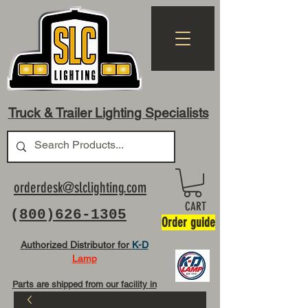
Truck & Trailer Lighting Specialists
orderdesk@slclighting.com
CART
(
800)626-1305
Order guide
Authorized Distributor for
K-D
Lamp
Parts are shipped from our facility in
OH USA