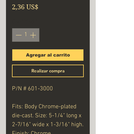
Precio
2,36 US$
Cantidad
*
Agregar al carrito
Realizar compra
P/N # 601-3000
Fits: Body Chrome-plated
die-cast. Size: 5-1/4" long x
2-7/16" wide x 1-3/16" high.
Finish: Chrome