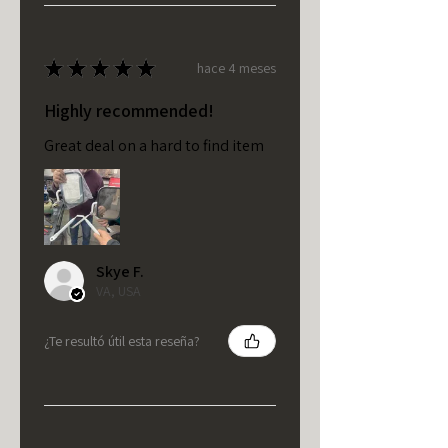
★
★
★
★
★
hace 4 meses
Highly recommended!
Great deal on a hard to find item
Skye F.
VA, USA
¿Te resultó útil esta reseña?