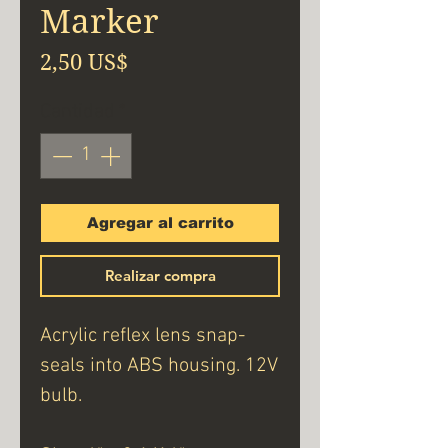
Marker
Precio
2,50 US$
Cantidad
*
Agregar al carrito
Realizar compra
Acrylic reflex lens snap-
seals into ABS housing. 12V
bulb.