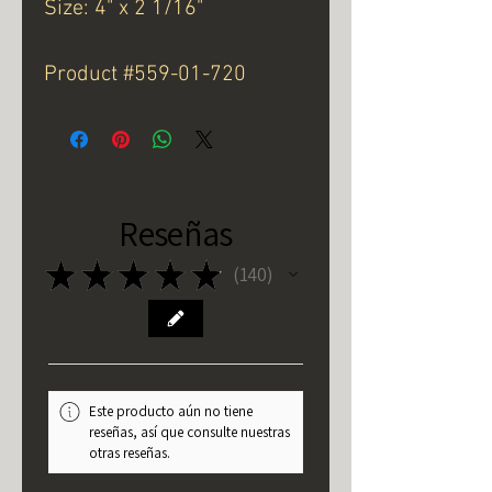
Size: 4" x 2 1/16"
Product #559-01-720
Reseñas
★
★
★
★
★
140
140
Este producto aún no tiene
reseñas, así que consulte nuestras
otras reseñas.