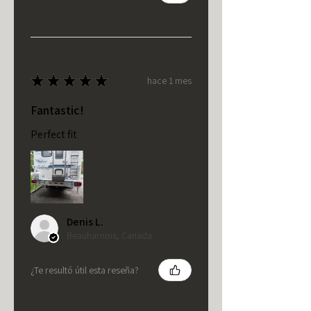
★
★
★
★
★
hace 1 mes
Fantastic!
Perfect fit
Denis L.
Beauharnois, Canada
¿Te resultó útil esta reseña?