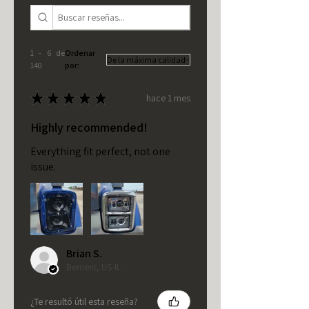
1 - 6 de
Ordenar
140
por:
★
★
★
★
★
hace 1 mes
Highly recommended!
Everything fit perfect, not one
issue.
Brian S.
Bement, US-IL
¿Te resultó útil esta reseña?