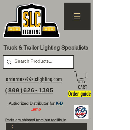
Truck & Trailer Lighting Specialists
orderdesk@slclighting.com
CART
(
800)626-1305
Order guide
Authorized Distributor for
K-D
Lamp
Parts are shipped from our facility in
OH USA