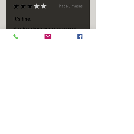
★
★
★
★
★
hace 5 meses
It's fine.
Nice housing but was corrected
after I bought it. These are 24v
not 12 and do not have provision
for small side bulb.
Chad S.
Chateaugay, US-NY
¿Te resultó útil esta reseña?
T/S - Horizontal - Black