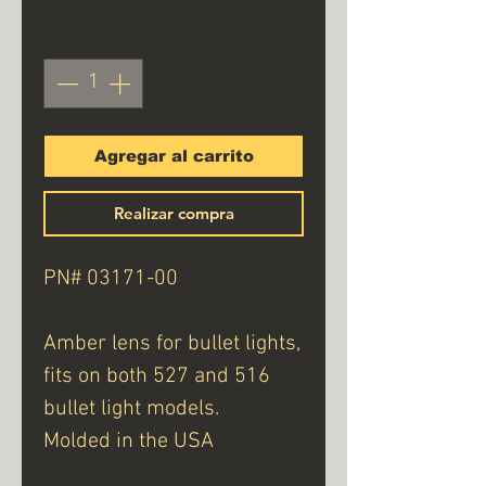
Cantidad
*
Agregar al carrito
Realizar compra
PN# 03171-00
Amber lens for bullet lights,
fits on both 527 and 516
bullet light models.
Molded in the USA