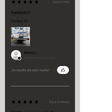
★
★
★
★
★
hace 1 mes
Fantastic!
Perfect fit
Denis L.
Beauharnois, Canada
¿Te resultó útil esta reseña?
★
★
★
★
★
hace 4 meses