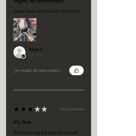
Highly recommended!
Great deal on a hard to find item
Skye F.
VA, USA
¿Te resultó útil esta reseña?
★
★
★
★
★
hace 5 meses
It's fine.
Nice housing but was corrected