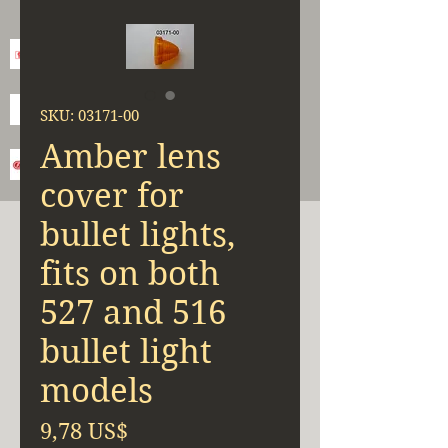
SKU: 03171-00
Amber lens
cover for
bullet lights,
fits on both
527 and 516
bullet light
models
Precio
9,78 US$