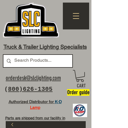
Truck & Trailer Lighting Specialists
orderdesk@slclighting.com
CART
(
800)626-1305
Order guide
Authorized Distributor for
K-D
Lamp
Parts are shipped from our facility in
OH USA