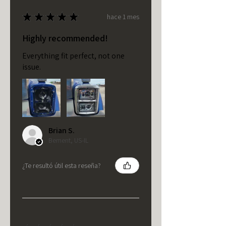
★
★
★
★
★
hace 1 mes
Highly recommended!
Everything fit perfect, not one
issue.
Brian S.
Bement, US-IL
¿Te resultó útil esta reseña?