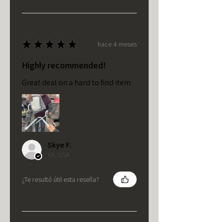
★
★
★
★
★
hace 4 meses
Highly recommended!
Great deal on a hard to find item
Skye F.
VA, USA
¿Te resultó útil esta reseña?