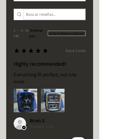
1 - 6 de
Ordenar
140
por:
★
★
★
★
★
hace 1 mes
Highly recommended!
Everything fit perfect, not one
issue.
Brian S.
Bement, US-IL