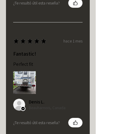
¿Te resultó útil esta reseña?
★
★
★
★
★
hace 1 mes
Fantastic!
Perfect fit
Denis L.
Beauharnois, Canada
¿Te resultó útil esta reseña?