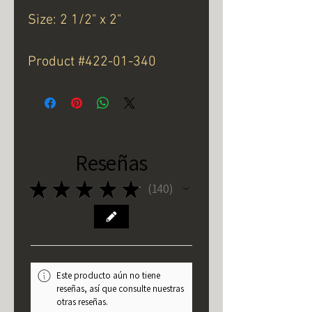
Size: 2 1/2" x 2"
Product #422-01-340
Reseñas
★
★
★
★
★
140
140
Este producto aún no tiene
reseñas, así que consulte nuestras
otras reseñas.