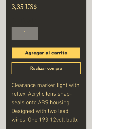
Precio
3,35 US$
Cantidad
*
Agregar al carrito
Realizar compra
Clearance marker light with
reflex. Acrylic lens snap-
seals onto ABS housing.
Designed with two lead
wires. One 193 12volt bulb.