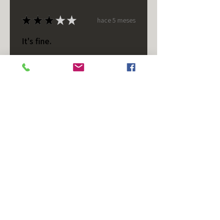
★
★
★
★
★
hace 5 meses
It's fine.
Nice housing but was corrected
after I bought it. These are 24v
not 12 and do not have provision
for small side bulb.
Chad S.
Chateaugay, US-NY
¿Te resultó útil esta reseña?