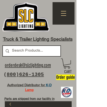
Truck & Trailer Lighting Specialists
orderdesk@slclighting.com
CART
(
800)626-1305
Order guide
Authorized Distributor for
K-D
Lamp
Parts are shipped from our facility in
OH USA