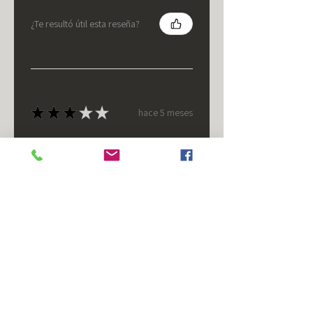
¿Te resultó útil esta reseña?
★
★
★
★
★
hace 5 meses
It's fine.
Nice housing but was corrected
after I bought it. These are 24v
not 12 and do not have provision
for small side bulb.
Chad S.