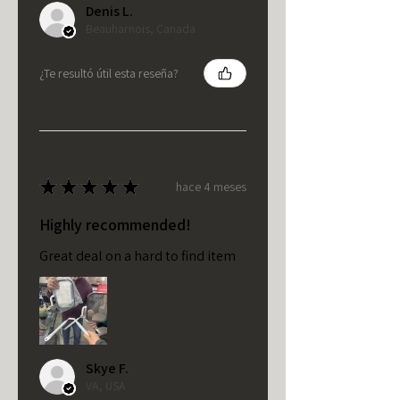
Denis L.
Beauharnois, Canada
¿Te resultó útil esta reseña?
★
★
★
★
★
hace 4 meses
Highly recommended!
Great deal on a hard to find item
Skye F.
VA, USA