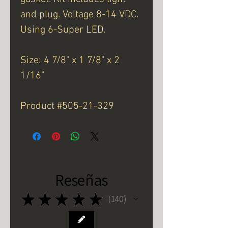
and plug. Voltage 8-14 VDC.
Using 6-Super LED.
Size: 4 7/8" x 1 7/8" x 2
1/16"
Product #505-21-329
Reseñas
★
★
★
★
★
140
140