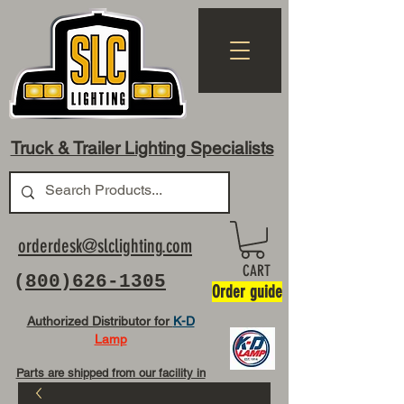
Truck & Trailer Lighting Specialists
orderdesk@slclighting.com
CART
(
800)626-1305
Order guide
Authorized Distributor for
K-D
Lamp
Parts are shipped from our facility in
OH USA