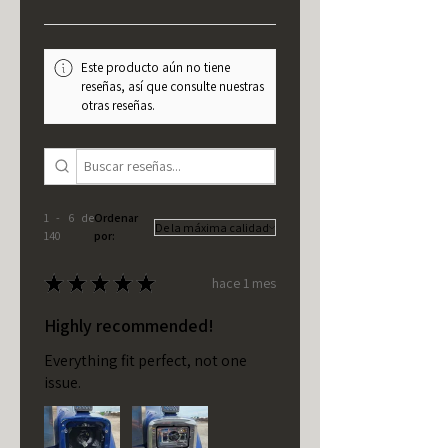
Este producto aún no tiene
reseñas, así que consulte nuestras
otras reseñas.
1 - 6 de
Ordenar
140
por:
★
★
★
★
★
hace 1 mes
Highly recommended!
Everything fit perfect, not one
issue.