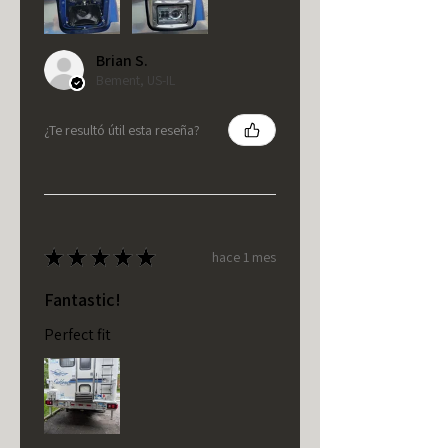
Brian S.
Bement, US-IL
¿Te resultó útil esta reseña?
★
★
★
★
★
hace 1 mes
Fantastic!
Perfect fit