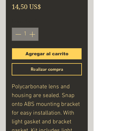
Precio
14,50 US$
Cantidad
*
Agregar al carrito
Realizar compra
Polycarbonate lens and
housing are sealed. Snap
onto ABS mounting bracket
for easy installation. With
light gasket and bracket
gasket. Kit includes light