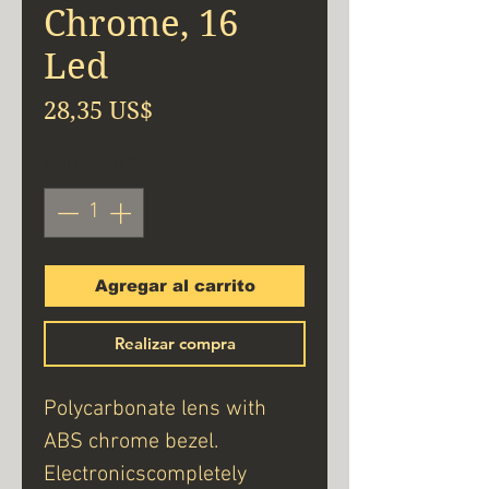
Chrome, 16
Led
Precio
28,35 US$
Cantidad
*
Agregar al carrito
Realizar compra
Polycarbonate lens with
ABS chrome bezel.
Electronicscompletely