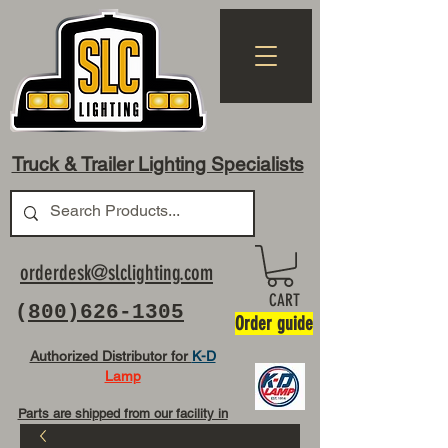
Truck & Trailer Lighting Specialists
orderdesk@slclighting.com
CART
(
800)626-1305
Order guide
Authorized Distributor for
K-D
Lamp
Parts are shipped from our facility in
OH USA