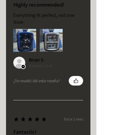
Highly recommended!
Everything fit perfect, not one
issue.
Brian S.
Bement, US-IL
¿Te resultó útil esta reseña?
★
★
★
★
★
hace 1 mes
Fantastic!