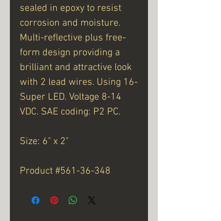
sealed in epoxy to resist
corrosion and moisture.
Multi-reflective plus free-
form design providing a
brilliant and attractive look
with 2 lead wires. Using 16-
Super LED. Voltage 8-14
VDC. SAE coding: P2 PC.
Size: 6" x 2"
Product #561-36-348