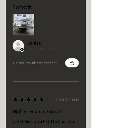
Perfect fit
Denis L.
Beauharnois, Canada
¿Te resultó útil esta reseña?
★
★
★
★
★
hace 4 meses
Highly recommended!
Great deal on a hard to find item