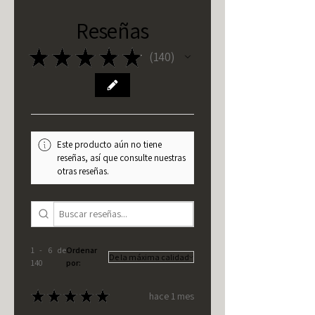
Reseñas
★
★
★
★
★
140
140
Este producto aún no tiene
reseñas, así que consulte nuestras
otras reseñas.
1 - 6 de
Ordenar
140
por:
★
★
★
★
★
hace 1 mes