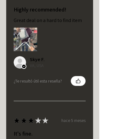
Highly recommended!
Great deal on a hard to find item
Skye F.
VA, USA
¿Te resultó útil esta reseña?
★
★
★
★
★
hace 5 meses
It's fine.