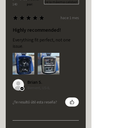
140
por:
★
★
★
★
★
hace 1 mes
Highly recommended!
Everything fit perfect, not one
issue.
Brian S.
Bement, US-IL
¿Te resultó útil esta reseña?