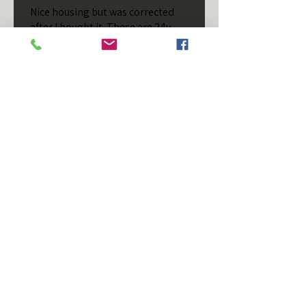
Nice housing but was corrected
after I bought it. These are 24v
not 12 and do not have provision
for small side bulb.
Chad S.
Chateaugay, US-NY
¿Te resultó útil esta reseña?
T/S - Horizontal - Black
Housing - Single Stud -
D...