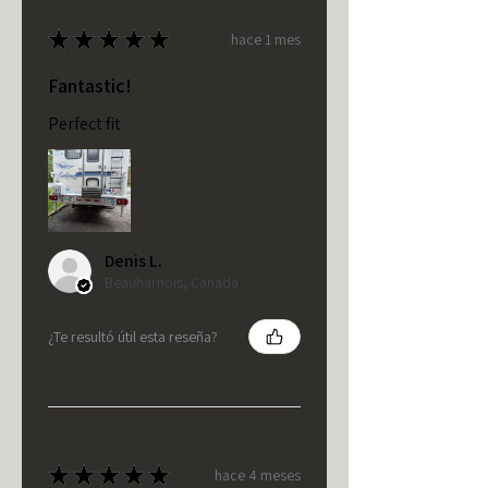
★
★
★
★
★
hace 1 mes
Fantastic!
Perfect fit
Denis L.
Beauharnois, Canada
¿Te resultó útil esta reseña?
★
★
★
★
★
hace 4 meses