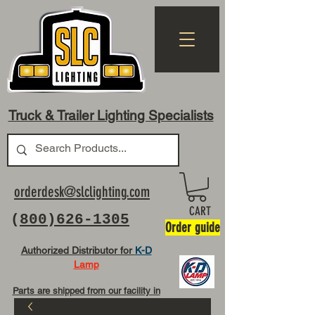
Truck & Trailer Lighting Specialists
orderdesk@slclighting.com
CART
(
800)626-1305
Order guide
Authorized Distributor for
K-D
Lamp
Parts are shipped from our facility in
OH USA