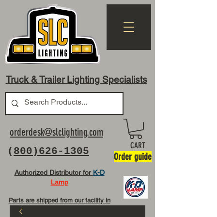
Truck & Trailer Lighting Specialists
orderdesk@slclighting.com
CART
(
800)626-1305
Order guide
Authorized Distributor for
K-D
Lamp
Parts are shipped from our facility in
OH USA