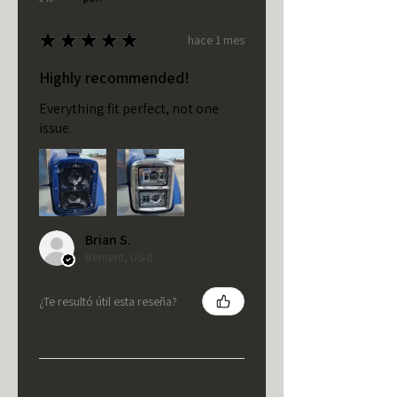
★
★
★
★
★
hace 1 mes
Highly recommended!
Everything fit perfect, not one
issue.
Brian S.
Bement, US-IL
¿Te resultó útil esta reseña?