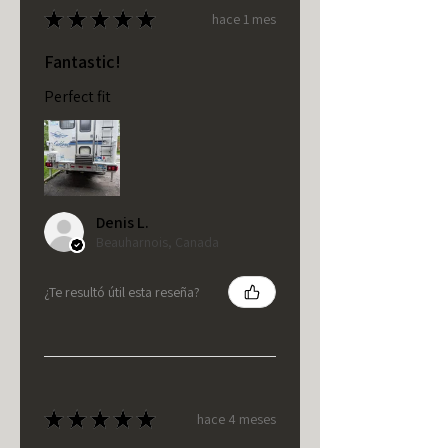
★
★
★
★
★
hace 1 mes
Fantastic!
Perfect fit
Denis L.
Beauharnois, Canada
¿Te resultó útil esta reseña?
★
★
★
★
★
hace 4 meses