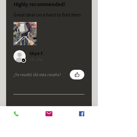
Highly recommended!
Great deal on a hard to find item
Skye F.
VA, USA
¿Te resultó útil esta reseña?
★
★
★
★
★
hace 5 meses
It's fine.