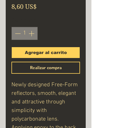
Precio
8,60 US$
Cantidad
*
Agregar al carrito
Realizar compra
Newly designed Free-Form
reflectors, smooth, elegant
and attractive through
simplicity with
polycarbonate lens.
Applying epoxy to the back