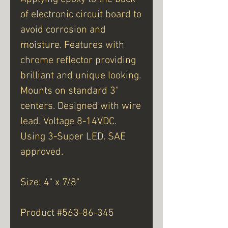
of electronic circuit board to
avoid corrosion and
moisture. Features with
chrome reflector providing
brilliant and unique looking.
Mounts on standard 3"
centers. Designed with wire
lead. Voltage 8-14VDC.
Using 3-Super LED. SAE
approved.
Size: 4" x 7/8"
Product #563-86-345