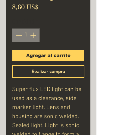
Precio
8,60 US$
Cantidad
*
Agregar al carrito
Realizar compra
Super flux LED light can be
used as a clearance, side
marker light. Lens and
housing are sonic welded.
Sealed light. Light is sonic
welded to flange to form a