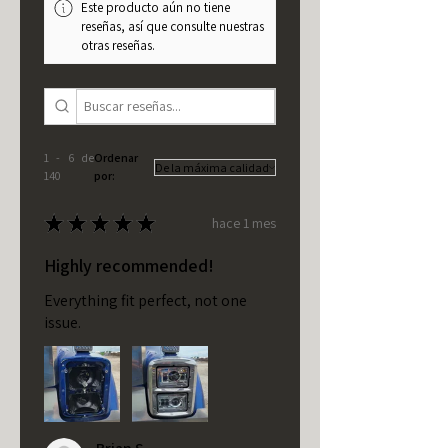
Este producto aún no tiene
reseñas, así que consulte nuestras
otras reseñas.
1 - 6 de
Ordenar
140
por:
★
★
★
★
★
hace 1 mes
Highly recommended!
Everything fit perfect, not one
issue.