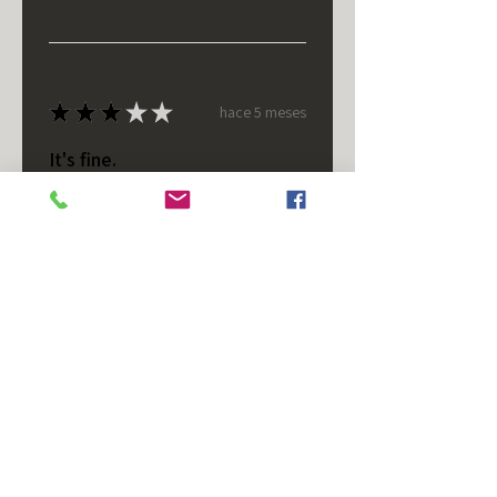
★
★
★
★
★
hace 5 meses
It's fine.
Nice housing but was corrected
after I bought it. These are 24v
not 12 and do not have provision
for small side bulb.
Chad S.
Chateaugay, US-NY
¿Te resultó útil esta reseña?