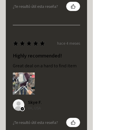
¿Te resultó útil esta reseña?
★
★
★
★
★
hace 4 meses
Highly recommended!
Great deal on a hard to find item
Skye F.
VA, USA
¿Te resultó útil esta reseña?