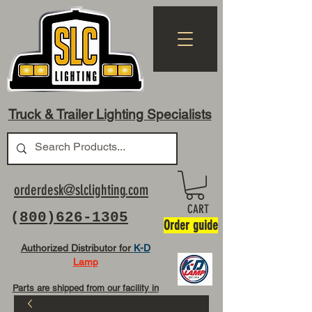
Truck & Trailer Lighting Specialists
orderdesk@slclighting.com
CART
(
800)626-1305
Order guide
Authorized Distributor for
K-D
Lamp
Parts are shipped from our facility in
OH USA