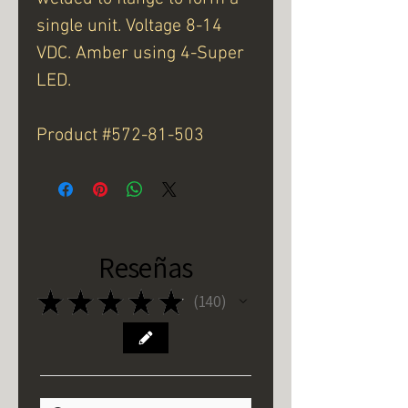
single unit. Voltage 8-14
VDC. Amber using 4-Super
LED.
Product #572-81-503
Reseñas
★
★
★
★
★
140
140