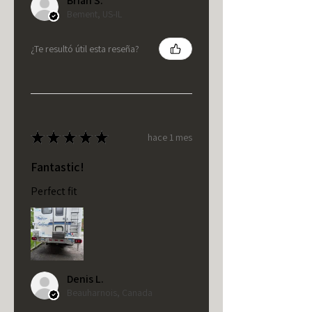
Brian S.
Bement, US-IL
¿Te resultó útil esta reseña?
★
★
★
★
★
hace 1 mes
Fantastic!
Perfect fit
Denis L.
Beauharnois, Canada