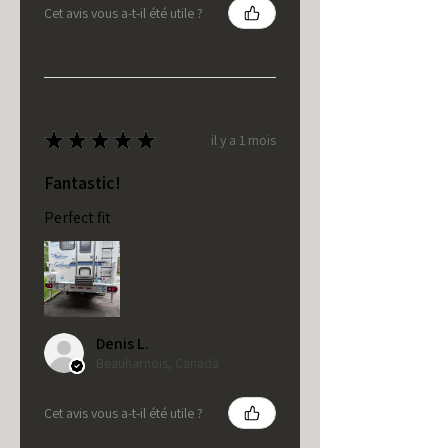
Cet avis vous a-t-il été utile ?
★
★
★
★
★
il y a 1 mois
Fantastic!
Perfect fit
Denis L.
Beauharnois, Canada
Cet avis vous a-t-il été utile ?