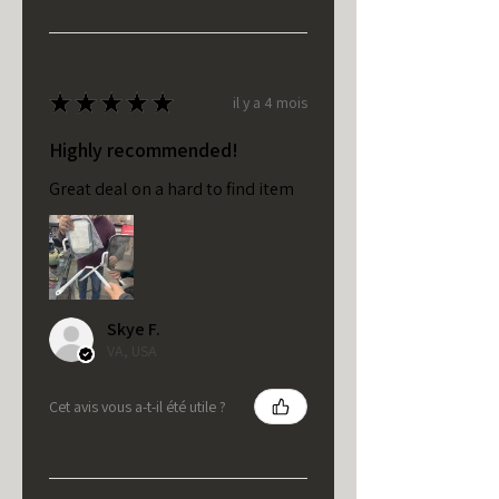
★
★
★
★
★
il y a 4 mois
Highly recommended!
Great deal on a hard to find item
Skye F.
VA, USA
Cet avis vous a-t-il été utile ?