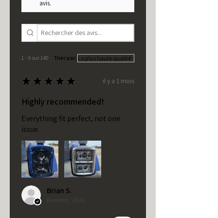
avis.
1 - 6 sur 140
Trier par:
★
★
★
★
★
il y a 1 mois
Highly recommended!
Everything fit perfect, not one
issue.
Brian S.
Bement, US-IL