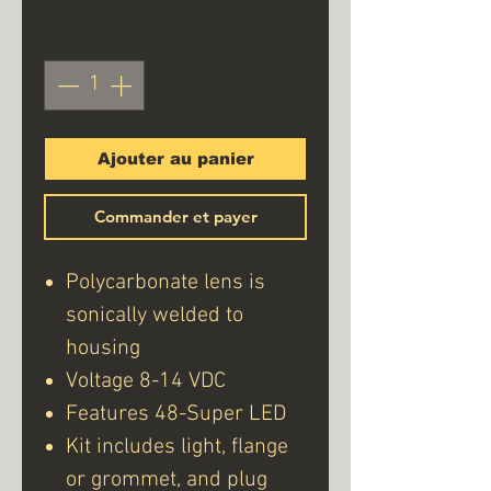
Quantité
*
Ajouter au panier
Commander et payer
Polycarbonate lens is
sonically welded to
housing
Voltage 8-14 VDC
Features 48-Super LED
Kit includes light, flange
or grommet, and plug