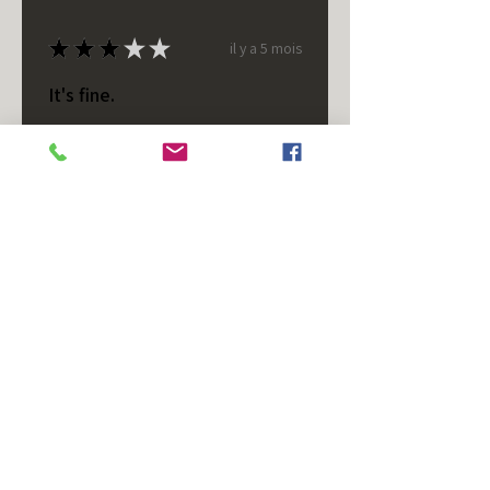
★
★
★
★
★
il y a 5 mois
It's fine.
Nice housing but was corrected
after I bought it. These are 24v
not 12 and do not have provision
for small side bulb.
Chad S.
Chateaugay, US-NY
Cet avis vous a-t-il été utile ?