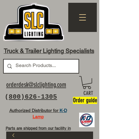
Truck & Trailer Lighting Specialists
orderdesk@slclighting.com
CART
(
800)626-1305
Order guide
Authorized Distributor for
K-D
Lamp
Parts are shipped from our facility in
OH USA