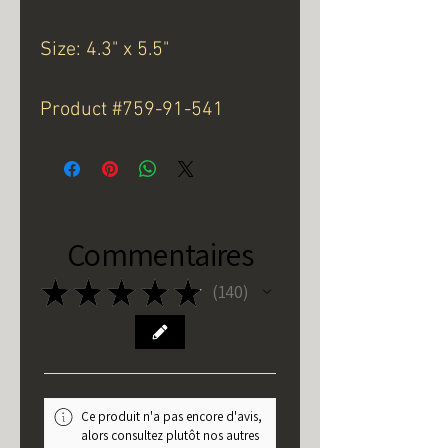
Size: 4.3" x 5.5"
Product #759-91-541
Commentaires
★
★
★
★
★
140
140
Ce produit n'a pas encore d'avis,
alors consultez plutôt nos autres