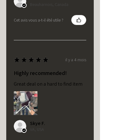
Beauharnois, Canada
Cet avis vous a-t-il été utile ?
★
★
★
★
★
il y a 4 mois
Highly recommended!
Great deal on a hard to find item
Skye F.
VA, USA