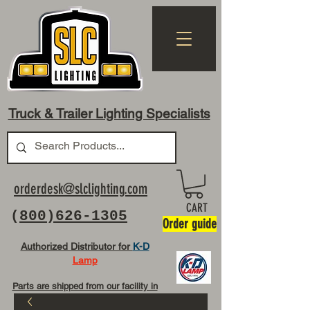
Truck & Trailer Lighting Specialists
orderdesk@slclighting.com
CART
(
800)626-1305
Order guide
Authorized Distributor for
K-D
Lamp
Parts are shipped from our facility in
OH USA