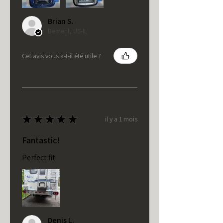
Brian S.
Bement, US-IL
Cet avis vous a-t-il été utile ?
★
★
★
★
★
il y a 1 mois
Fantastic!
Perfect fit
Denis L.