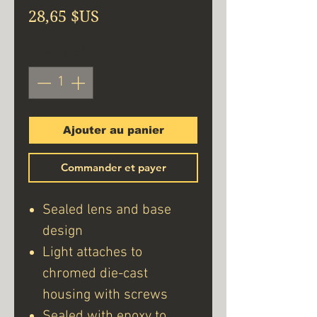
Prix
28,65 $US
Quantité
*
Ajouter au panier
Commander et payer
Sealed lens and base
design
Light attaches to
chromed die-cast
housing with screws
Sealed with epoxy to