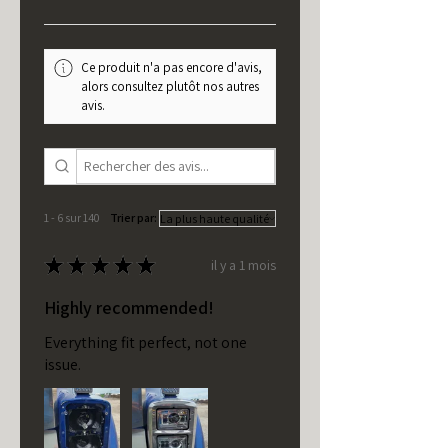
Ce produit n'a pas encore d'avis,
alors consultez plutôt nos autres
avis.
1 - 6 sur 140
Trier par:
★
★
★
★
★
il y a 1 mois
Highly recommended!
Everything fit perfect, not one
issue.