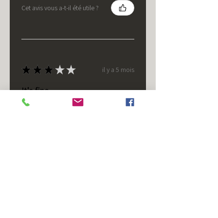
Cet avis vous a-t-il été utile ?
★
★
★
★
★
il y a 5 mois
It's fine.
Nice housing but was corrected
after I bought it. These are 24v
not 12 and do not have provision
for small side bulb.
Chad S.
Chateaugay, US-NY