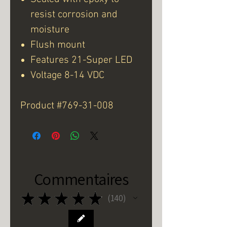
resist corrosion and
moisture
Flush mount
Features 21-Super LED
Voltage 8-14 VDC
Product #769-31-008
Commentaires
★
★
★
★
★
140
140