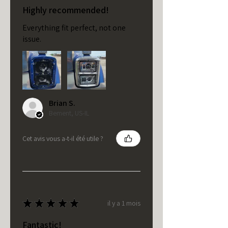
Highly recommended!
Everything fit perfect, not one
issue.
Brian S.
Bement, US-IL
Cet avis vous a-t-il été utile ?
★
★
★
★
★
il y a 1 mois
Fantastic!