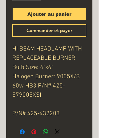
Ajouter au panier
Commander et payer
HI BEAM HEADLAMP WITH
REPLACEABLE BURNER
Bulb Size: 4"x6"
Halogen Burner: 9005X/S
60w HB3 P/N# 425-
579005XSI
P/N# 425-432203