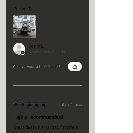
Perfect fit
Denis L.
Beauharnois, Canada
Cet avis vous a-t-il été utile ?
★
★
★
★
★
il y a 4 mois
Highly recommended!
Great deal on a hard to find item