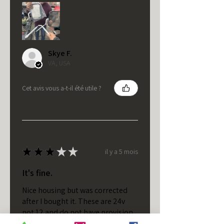
Skye F.
VA, USA
Cet avis vous a-t-il été utile ?
★
★
★
★
★
il y a 5 mois
It's fine.
Nice housing but was corrected
after I bought it. These are 24v
not 12 and do not have provision
for small side bulb.