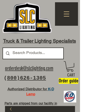
Truck & Trailer Lighting Specialists
orderdesk@slclighting.com
CART
(
800)626-1305
Order guide
Authorized Distributor for
K-D
Lamp
Parts are shipped from our facility in
OH USA