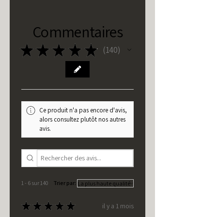
Commentaires
★
★
★
★
★
140
140
Ce produit n'a pas encore d'avis,
alors consultez plutôt nos autres
avis.
1 - 6 sur 140
Trier par:
★
★
★
★
★
il y a 1 mois