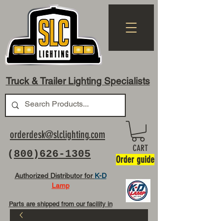
Truck & Trailer Lighting Specialists
orderdesk@slclighting.com
CART
(
800)626-1305
Order guide
Authorized Distributor for
K-D
Lamp
Parts are shipped from our facility in
OH USA