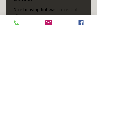
Nice housing but was corrected
after I bought it. These are 24v
not 12 and do not have provision
for small side bulb.
Chad S.
Chateaugay, US-NY
Cet avis vous a-t-il été utile ?
T/S - Horizontal - Black
Housing - Single Stud -
D...