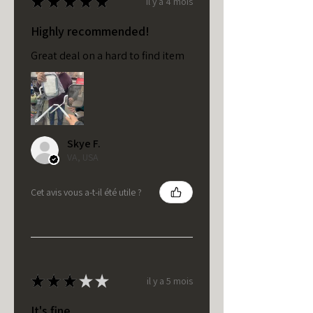
★
★
★
★
★
il y a 4 mois
Highly recommended!
Great deal on a hard to find item
Skye F.
VA, USA
Cet avis vous a-t-il été utile ?
★
★
★
★
★
il y a 5 mois
It's fine.