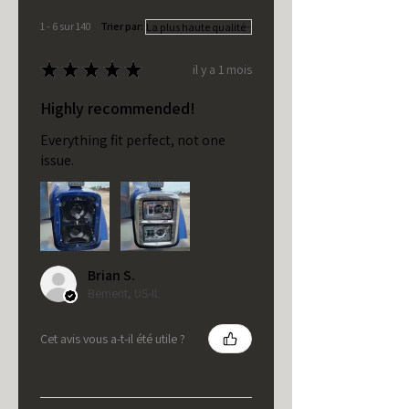
1 - 6 sur 140
Trier par:
★
★
★
★
★
il y a 1 mois
Highly recommended!
Everything fit perfect, not one
issue.
Brian S.
Bement, US-IL
Cet avis vous a-t-il été utile ?