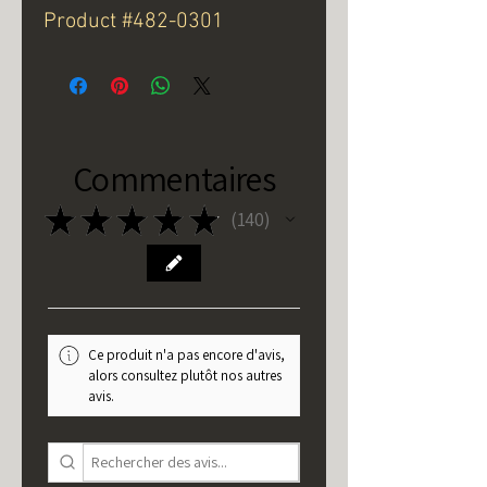
Product #482-0301
Commentaires
★
★
★
★
★
140
140
Ce produit n'a pas encore d'avis,
alors consultez plutôt nos autres
avis.