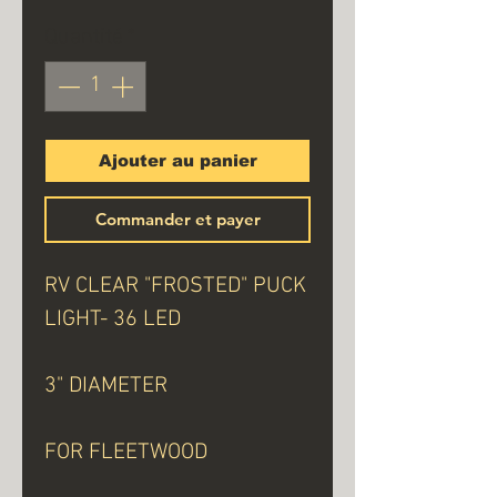
Quantité
*
Ajouter au panier
Commander et payer
RV CLEAR "FROSTED" PUCK
LIGHT- 36 LED
3" DIAMETER
FOR FLEETWOOD