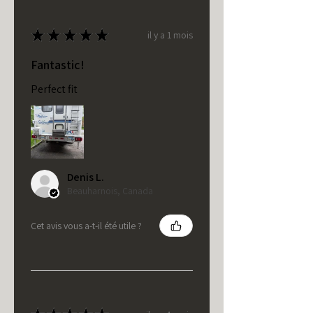
★
★
★
★
★
il y a 1 mois
Fantastic!
Perfect fit
Denis L.
Beauharnois, Canada
Cet avis vous a-t-il été utile ?