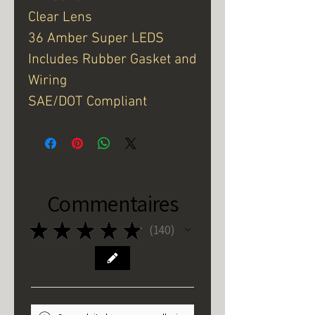
Clear Lens
36 Amber Super LEDS
Includes Rubber Gasket and
Wiring
SAE/DOT Compliant
Commentaires
★
★
★
★
★
140
140