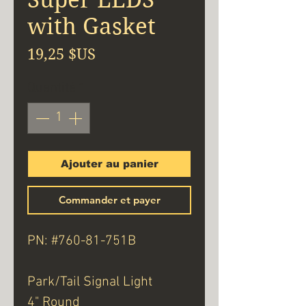
with Gasket
Prix
19,25 $US
Quantité
*
Ajouter au panier
Commander et payer
PN: #760-81-751B
Park/Tail Signal Light
4" Round