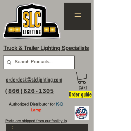
Truck & Trailer Lighting Specialists
orderdesk@slclighting.com
CART
(
800)626-1305
Order guide
Authorized Distributor for
K-D
Lamp
Parts are shipped from our facility in
OH USA