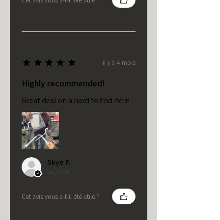
★
★
★
★
★
il y a 4 mois
Highly recommended!
Great deal on a hard to find item
Skye F.
VA, USA
Cet avis vous a-t-il été utile ?