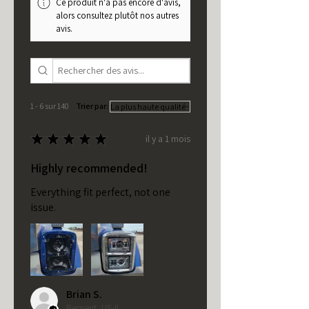
Ce produit n'a pas encore d'avis,
alors consultez plutôt nos autres
avis.
1 - 6 sur 140
Trier par:
★
★
★
★
★
il y a 1 mois
Highly recommended!
Everything fit perfect, not one
issue.
Brian S.
Bement, US-IL