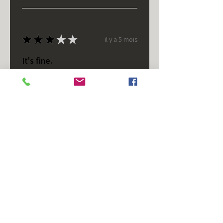
★
★
★
★
★
il y a 5 mois
It's fine.
Nice housing but was corrected
after I bought it. These are 24v
not 12 and do not have provision
for small side bulb.
Chad S.
Chateaugay, US-NY
Cet avis vous a-t-il été utile ?