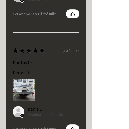
Cet avis vous a-t-il été utile ?
★
★
★
★
★
il y a 1 mois
Fantastic!
Perfect fit
Denis L.
Beauharnois, Canada
Cet avis vous a-t-il été utile ?