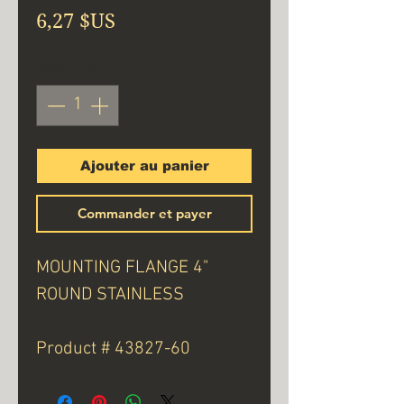
Prix
6,27 $US
Quantité
*
Ajouter au panier
Commander et payer
MOUNTING FLANGE 4"
ROUND STAINLESS
Product # 43827-60