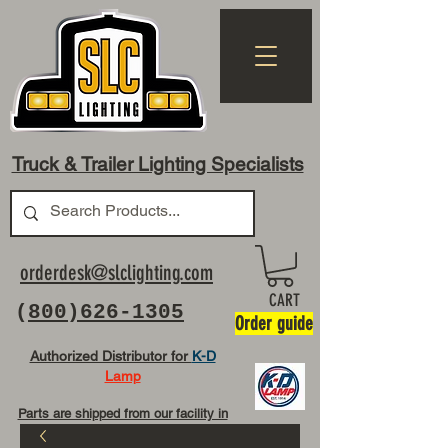
Truck & Trailer Lighting Specialists
orderdesk@slclighting.com
CART
(
800)626-1305
Order guide
Authorized Distributor for
K-D
Lamp
Parts are shipped from our facility in
OH USA