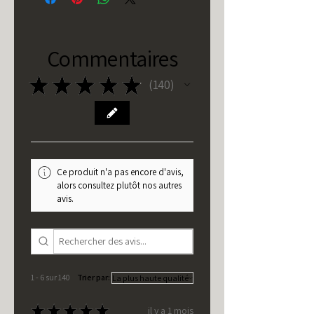
Commentaires
★
★
★
★
★
140
140
Ce produit n'a pas encore d'avis,
alors consultez plutôt nos autres
avis.
1 - 6 sur 140
Trier par:
★
★
★
★
★
il y a 1 mois