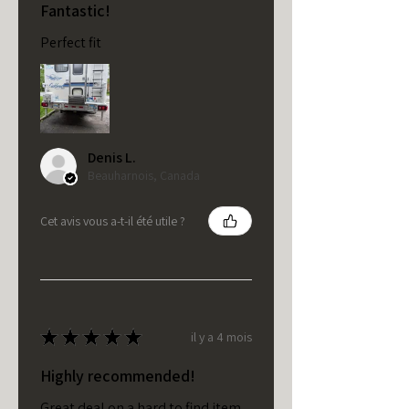
Fantastic!
Perfect fit
Denis L.
Beauharnois, Canada
Cet avis vous a-t-il été utile ?
★
★
★
★
★
il y a 4 mois
Highly recommended!
Great deal on a hard to find item