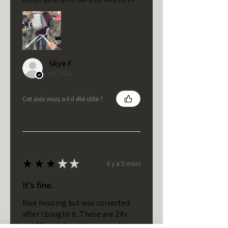
Skye F.
VA, USA
Cet avis vous a-t-il été utile ?
★
★
★
★
★
il y a 5 mois
It's fine.
Nice housing but was corrected
after I bought it. These are 24v
not 12 and do not have provision