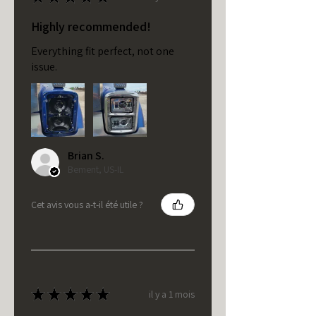
Highly recommended!
Everything fit perfect, not one
issue.
Brian S.
Bement, US-IL
Cet avis vous a-t-il été utile ?
★
★
★
★
★
il y a 1 mois