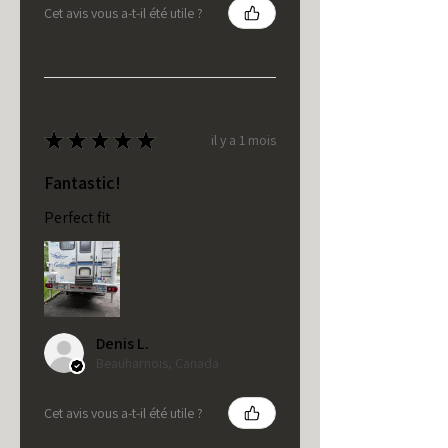
Cet avis vous a-t-il été utile ?
★
★
★
★
★
il y a 1 mois
Fantastic!
Perfect fit
Denis L.
Beauharnois, Canada
Cet avis vous a-t-il été utile ?