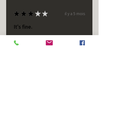
★
★
★
★
★
il y a 5 mois
It's fine.
Nice housing but was corrected
after I bought it. These are 24v
not 12 and do not have provision
for small side bulb.
Chad S.
Chateaugay, US-NY
Cet avis vous a-t-il été utile ?