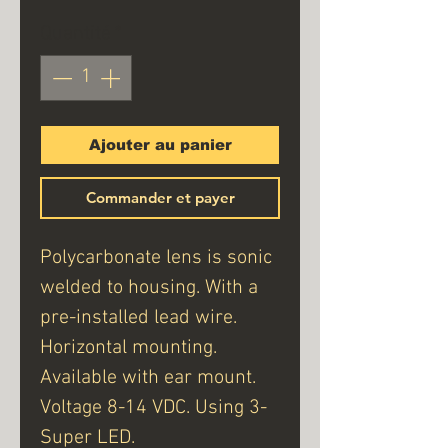
Quantité
*
Ajouter au panier
Commander et payer
Polycarbonate lens is sonic
welded to housing. With a
pre-installed lead wire.
Horizontal mounting.
Available with ear mount.
Voltage 8-14 VDC. Using 3-
Super LED.