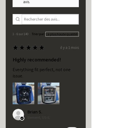
avis.
1 - 6 sur 140
Trier par:
★
★
★
★
★
il y a 1 mois
Highly recommended!
Everything fit perfect, not one
issue.
Brian S.
Bement, US-IL