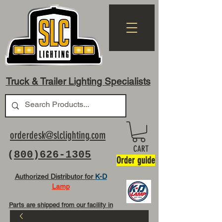
Truck & Trailer Lighting Specialists
orderdesk@slclighting.com
CART
(
800)626-1305
Order guide
Authorized Distributor for
K-D
Lamp
Parts are shipped from our facility in
OH USA