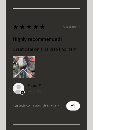
★
★
★
★
★
il y a 4 mois
Highly recommended!
Great deal on a hard to find item
Skye F.
VA, USA
Cet avis vous a-t-il été utile ?