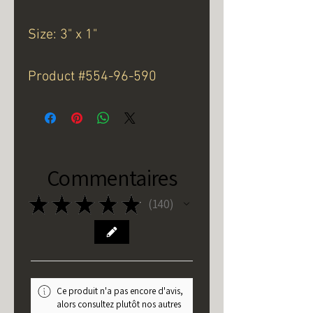
Size: 3" x 1"
Product #554-96-590
Commentaires
★
★
★
★
★
140
140
Ce produit n'a pas encore d'avis,
alors consultez plutôt nos autres