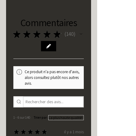
Commentaires
★
★
★
★
★
140
140
Ce produit n'a pas encore d'avis,
alors consultez plutôt nos autres
avis.
1 - 6 sur 140
Trier par:
★
★
★
★
★
il y a 1 mois