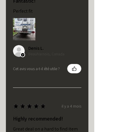
Fantastic!
Perfect fit
Denis L.
Beauharnois, Canada
Cet avis vous a-t-il été utile ?
★
★
★
★
★
il y a 4 mois
Highly recommended!
Great deal on a hard to find item