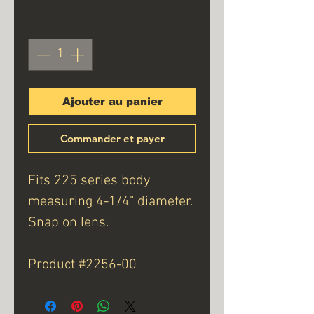
Quantité
*
Ajouter au panier
Commander et payer
Fits 225 series body
measuring 4-1/4" diameter.
Snap on lens.
Product #2256-00