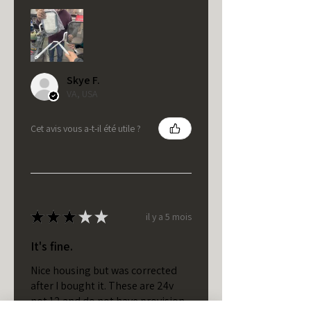
Skye F.
VA, USA
Cet avis vous a-t-il été utile ?
★
★
★
★
★
il y a 5 mois
It's fine.
Nice housing but was corrected
after I bought it. These are 24v
not 12 and do not have provision