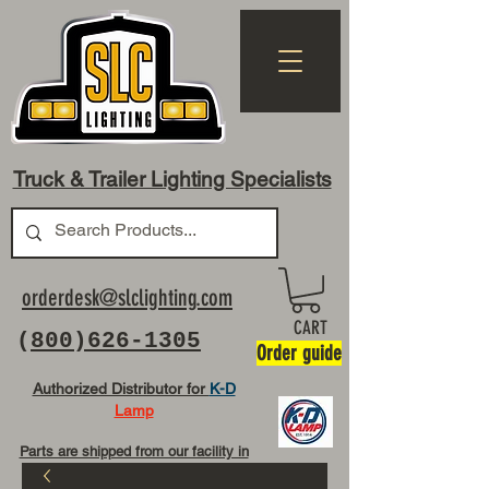
Truck & Trailer Lighting Specialists
orderdesk@slclighting.com
CART
(
800)626-1305
Order guide
Authorized Distributor for
K-D
Lamp
Parts are shipped from our facility in
OH USA