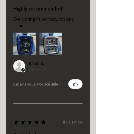
Highly recommended!
Everything fit perfect, not one
issue.
Brian S.
Bement, US-IL
Cet avis vous a-t-il été utile ?
★
★
★
★
★
il y a 1 mois