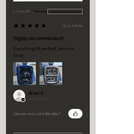
1 - 6 sur 140
Trier par:
★
★
★
★
★
il y a 1 mois
Highly recommended!
Everything fit perfect, not one
issue.
Brian S.
Bement, US-IL
Cet avis vous a-t-il été utile ?