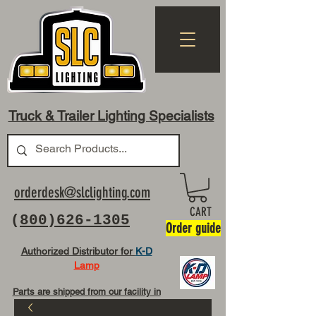
Truck & Trailer Lighting Specialists
orderdesk@slclighting.com
CART
(
800)626-1305
Order guide
Authorized Distributor for
K-D
Lamp
Parts are shipped from our facility in
OH USA