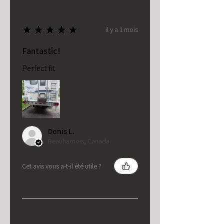
★
★
★
★
★
il y a 1 mois
Fantastic!
Perfect fit
Denis L.
Beauharnois, Canada
Cet avis vous a-t-il été utile ?