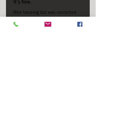
It's fine.
Nice housing but was corrected
after I bought it. These are 24v
not 12 and do not have provision
for small side bulb.
Chad S.
Chateaugay, US-NY
Cet avis vous a-t-il été utile ?
T/S - Horizontal - Black
Housing - Single Stud -
D...