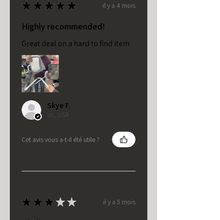
★
★
★
★
★
il y a 4 mois
Highly recommended!
Great deal on a hard to find item
Skye F.
VA, USA
Cet avis vous a-t-il été utile ?
★
★
★
★
★
il y a 5 mois