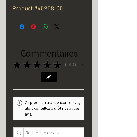
Product #40958-00
Commentaires
★
★
★
★
★
140
140
Ce produit n'a pas encore d'avis,
alors consultez plutôt nos autres
avis.