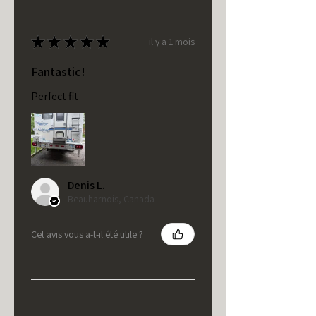
★
★
★
★
★
il y a 1 mois
Fantastic!
Perfect fit
Denis L.
Beauharnois, Canada
Cet avis vous a-t-il été utile ?