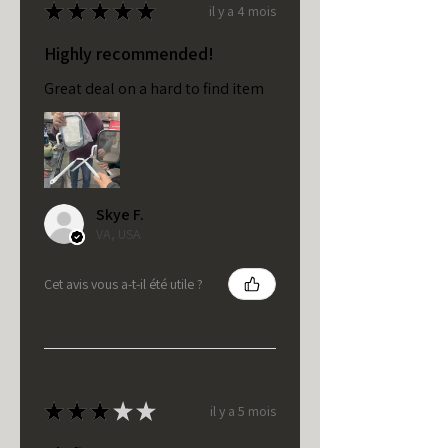
★
★
★
★
★
il y a 4 mois
Highly recommended!
Great deal on a hard to find item
Skye F.
VA, USA
Cet avis vous a-t-il été utile ?
★
★
★
★
★
il y a 5 mois