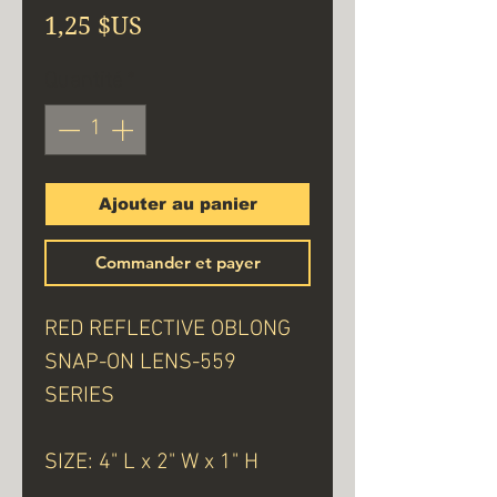
Prix
1,25 $US
Quantité
*
Ajouter au panier
Commander et payer
RED REFLECTIVE OBLONG
SNAP-ON LENS-559
SERIES
SIZE: 4" L x 2" W x 1" H