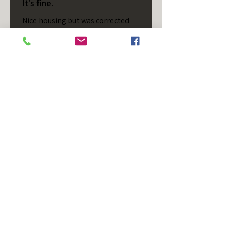
It's fine.
Nice housing but was corrected
after I bought it. These are 24v
not 12 and do not have provision
for small side bulb.
Chad S.
Chateaugay, US-NY
Cet avis vous a-t-il été utile ?
T/S - Horizontal - Black
Housing - Single Stud -
D...