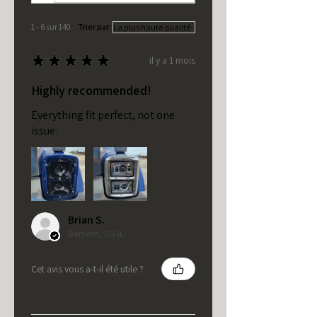
1 - 6 sur 140
Trier par:
★
★
★
★
★
il y a 1 mois
Highly recommended!
Everything fit perfect, not one
issue.
Brian S.
Bement, US-IL
Cet avis vous a-t-il été utile ?