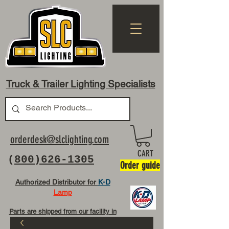
Truck & Trailer Lighting Specialists
orderdesk@slclighting.com
CART
(
800)626-1305
Order guide
Authorized Distributor for
K-D
Lamp
Parts are shipped from our facility in
OH USA