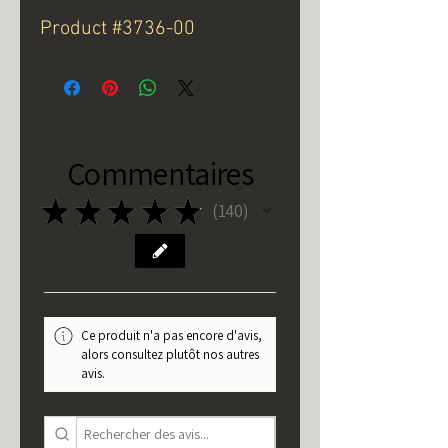
Product #3736-00
Commentaires
★
★
★
★
★
140
140
Ce produit n'a pas encore d'avis,
alors consultez plutôt nos autres
avis.