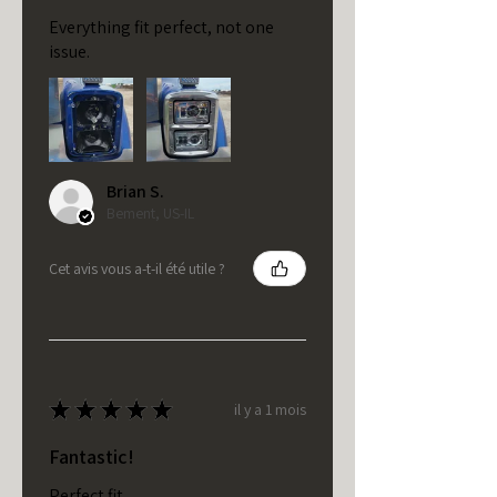
Everything fit perfect, not one
issue.
Brian S.
Bement, US-IL
Cet avis vous a-t-il été utile ?
★
★
★
★
★
il y a 1 mois
Fantastic!
Perfect fit