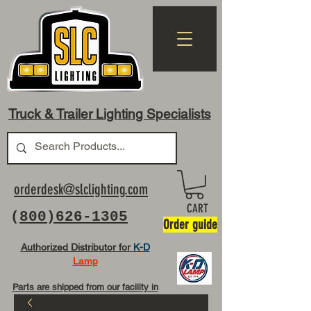
Truck & Trailer Lighting Specialists
orderdesk@slclighting.com
CART
(
800)626-1305
Order guide
Authorized Distributor for
K-D
Lamp
Parts are shipped from our facility in
OH USA