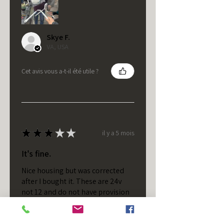
Skye F.
VA, USA
Cet avis vous a-t-il été utile ?
★
★
★
★
★
il y a 5 mois
It's fine.
Nice housing but was corrected
after I bought it. These are 24v
not 12 and do not have provision
for small side bulb.