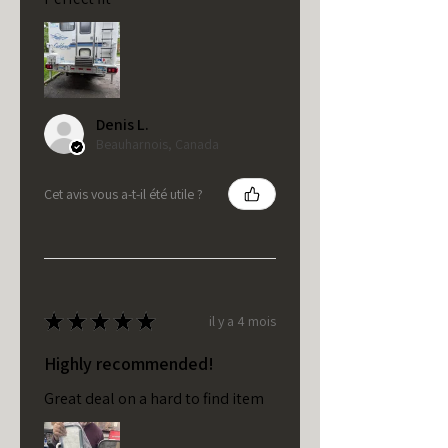
Denis L.
Beauharnois, Canada
Cet avis vous a-t-il été utile ?
★
★
★
★
★
il y a 4 mois
Highly recommended!
Great deal on a hard to find item