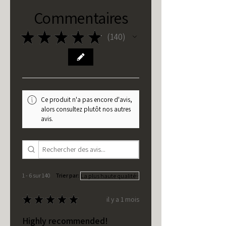
Commentaires
★
★
★
★
★
140
140
Ce produit n'a pas encore d'avis,
alors consultez plutôt nos autres
avis.
1 - 6 sur 140
Trier par:
★
★
★
★
★
il y a 1 mois
Highly recommended!