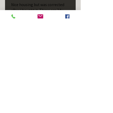
Nice housing but was corrected
after I bought it. These are 24v
not 12 and do not have provision
for small side bulb.
Chad S.
Chateaugay, US-NY
Cet avis vous a-t-il été utile ?
T/S - Horizontal - Black
Housing - Single Stud -
D...