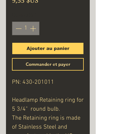
9,55 $US
Quantité
*
Ajouter au panier
Commander et payer
PN: 430-201011
Headlamp Retaining ring for
5 3/4" round bulb.
The Retaining ring is made
of Stainless Steel and