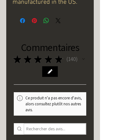
manufactured in the US.
Commentaires
★
★
★
★
★
140
140
Ce produit n'a pas encore d'avis,
alors consultez plutôt nos autres
avis.