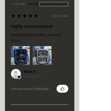
1 - 6 sur 140
Trier par:
★
★
★
★
★
il y a 1 mois
Highly recommended!
Everything fit perfect, not one
issue.
Brian S.
Bement, US-IL
Cet avis vous a-t-il été utile ?