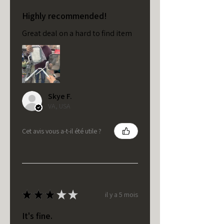
Highly recommended!
Great deal on a hard to find item
Skye F.
VA, USA
Cet avis vous a-t-il été utile ?
★
★
★
★
★
il y a 5 mois
It's fine.