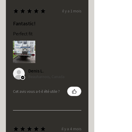
★
★
★
★
★
il y a 1 mois
Fantastic!
Perfect fit
Denis L.
Beauharnois, Canada
Cet avis vous a-t-il été utile ?
★
★
★
★
★
il y a 4 mois