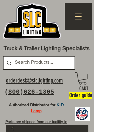
Truck & Trailer Lighting Specialists
orderdesk@slclighting.com
CART
(
800)626-1305
Order guide
Authorized Distributor for
K-D
Lamp
Parts are shipped from our facility in
OH USA