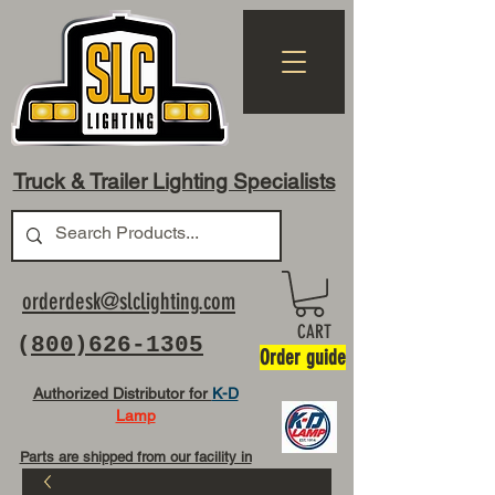
Truck & Trailer Lighting Specialists
orderdesk@slclighting.com
CART
(
800)626-1305
Order guide
Authorized Distributor for
K-D
Lamp
Parts are shipped from our facility in
OH USA