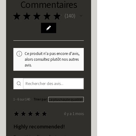
Commentaires
★
★
★
★
★
140
140
Ce produit n'a pas encore d'avis,
alors consultez plutôt nos autres
avis.
1 - 6 sur 140
Trier par:
★
★
★
★
★
il y a 1 mois
Highly recommended!