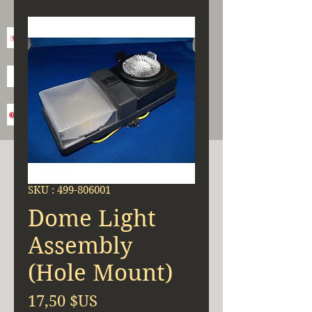
SKU : 499-806001
Dome Light
Assembly
(Hole Mount)
Prix
17,50 $US