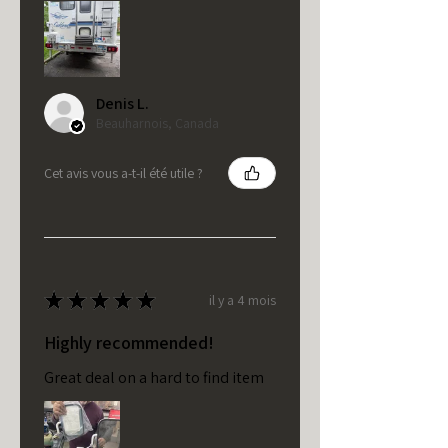
Denis L.
Beauharnois, Canada
Cet avis vous a-t-il été utile ?
★
★
★
★
★
il y a 4 mois
Highly recommended!
Great deal on a hard to find item