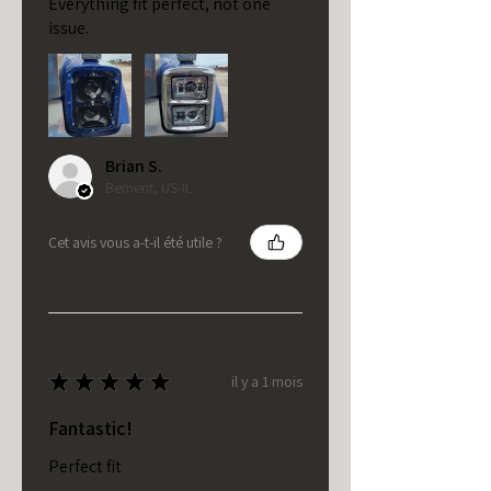
Everything fit perfect, not one
issue.
Brian S.
Bement, US-IL
Cet avis vous a-t-il été utile ?
★
★
★
★
★
il y a 1 mois
Fantastic!
Perfect fit