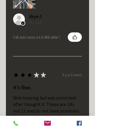
Skye F.
VA, USA
Cet avis vous a-t-il été utile ?
★
★
★
★
★
il y a 5 mois
It's fine.
Nice housing but was corrected
after I bought it. These are 24v
not 12 and do not have provision
for small side bulb.