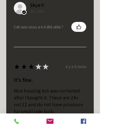
Skye F.
VA, USA
Cet avis vous a-t-il été utile ?
★
★
★
★
★
il y a 5 mois
It's fine.
Nice housing but was corrected
after I bought it. These are 24v
not 12 and do not have provision
for small side bulb.