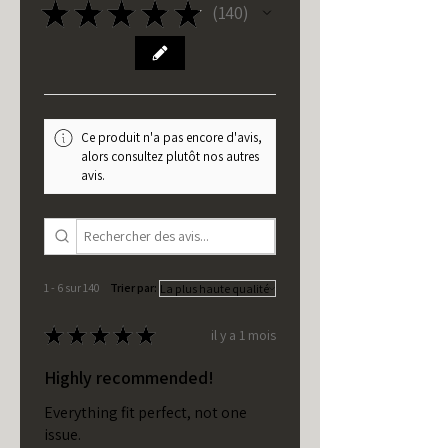
★
★
★
★
★
140
140
Ce produit n'a pas encore d'avis,
alors consultez plutôt nos autres
avis.
1 - 6 sur 140
Trier par:
★
★
★
★
★
il y a 1 mois
Highly recommended!
Everything fit perfect, not one
issue.