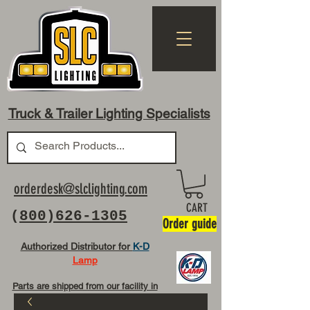
Truck & Trailer Lighting Specialists
orderdesk@slclighting.com
CART
(
800)626-1305
Order guide
Authorized Distributor for
K-D
Lamp
Parts are shipped from our facility in
OH USA