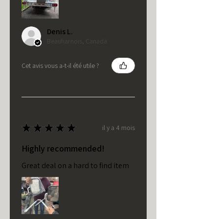
Denis L.
Beauharnois, Canada
Cet avis vous a-t-il été utile ?
★
★
★
★
★
il y a 4 mois
Highly recommended!
Great deal on a hard to find item