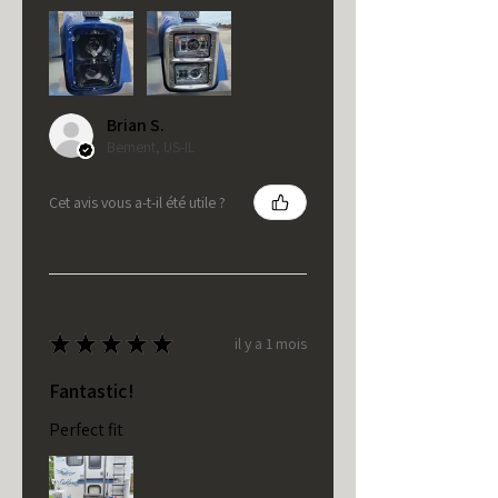
Brian S.
Bement, US-IL
Cet avis vous a-t-il été utile ?
★
★
★
★
★
il y a 1 mois
Fantastic!
Perfect fit