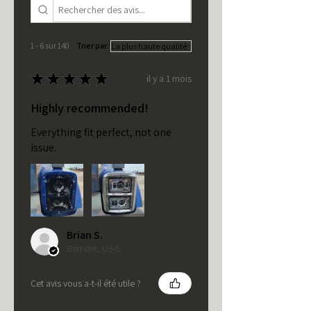
1 - 6 sur 140
Trier par:
★
★
★
★
★
il y a 1 mois
Highly recommended!
Everything fit perfect, not one
issue.
Brian S.
Bement, US-IL
Cet avis vous a-t-il été utile ?