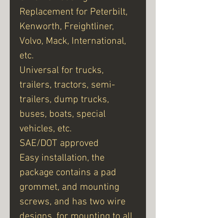
Replacement for Peterbilt,
Kenworth, Freightliner,
Volvo, Mack, International,
etc.
Universal for trucks,
trailers, tractors, semi-
trailers, dump trucks,
buses, boats, special
vehicles, etc.
SAE/DOT approved
Easy installation, the
package contains a pad
grommet, and mounting
screws, and has two wire
designs. for mounting to all