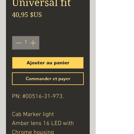
Universal fit
Prix
40,95 $US
Quantité
*
Ajouter au panier
Commander et payer
PN: #00516-31-973.
Cab Marker light
Amber lens 16 LED with
Chrome housing