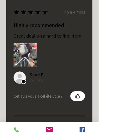
★
★
★
★
★
il y a 4 mois
Highly recommended!
Great deal on a hard to find item
Skye F.
VA, USA
Cet avis vous a-t-il été utile ?
★
★
★
★
★
il y a 5 mois