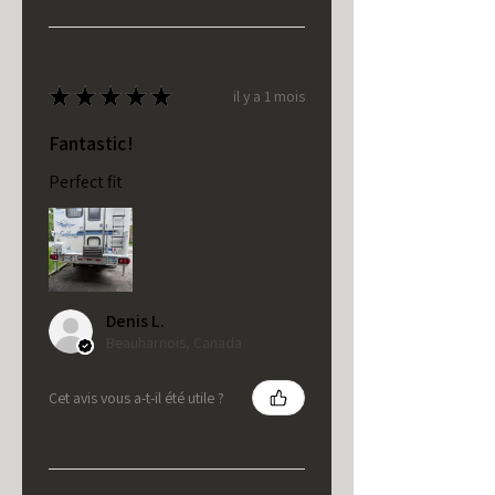
★
★
★
★
★
il y a 1 mois
Fantastic!
Perfect fit
Denis L.
Beauharnois, Canada
Cet avis vous a-t-il été utile ?