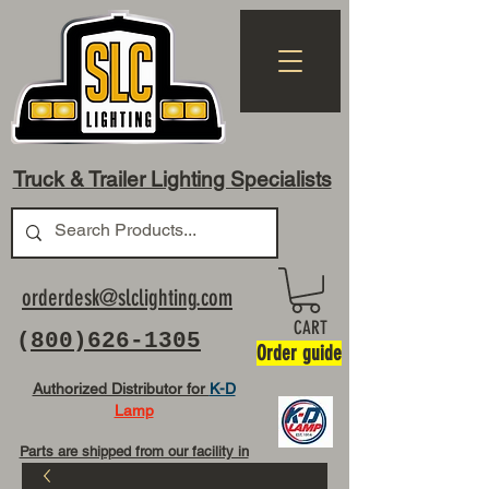
Truck & Trailer Lighting Specialists
orderdesk@slclighting.com
CART
(
800)626-1305
Order guide
Authorized Distributor for
K-D
Lamp
Parts are shipped from our facility in
OH USA