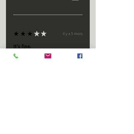
★
★
★
★
★
il y a 5 mois
It's fine.
Nice housing but was corrected
after I bought it. These are 24v
not 12 and do not have provision
for small side bulb.
Chad S.
Chateaugay, US-NY