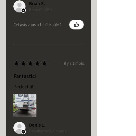
Brian S.
Bement, US-IL
Cet avis vous a-t-il été utile ?
★
★
★
★
★
il y a 1 mois
Fantastic!
Perfect fit
Denis L.
Beauharnois, Canada