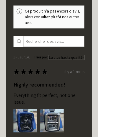
Ce produit n'a pas encore d'avis,
alors consultez plutôt nos autres
avis.
1 - 6 sur 140
Trier par:
★
★
★
★
★
il y a 1 mois
Highly recommended!
Everything fit perfect, not one
issue.