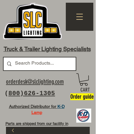
Truck & Trailer Lighting Specialists
orderdesk@slclighting.com
CART
(
800)626-1305
Order guide
Authorized Distributor for
K-D
Lamp
Parts are shipped from our facility in
OH USA