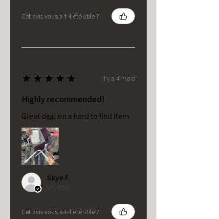
Cet avis vous a-t-il été utile ?
★
★
★
★
★
il y a 4 mois
Highly recommended!
Great deal on a hard to find item
Skye F.
VA, USA
Cet avis vous a-t-il été utile ?