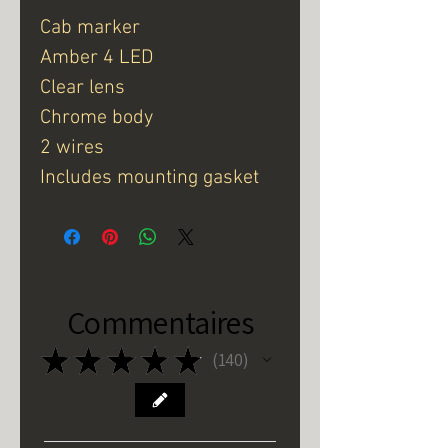
Cab marker
Amber 4 LED
Clear lens
Chrome body
2 wires
Includes mounting gasket
Commentaires
★
★
★
★
★
140
140