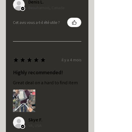
Denis L.
Beauharnois, Canada
Cet avis vous a-t-il été utile ?
★
★
★
★
★
il y a 4 mois
Highly recommended!
Great deal on a hard to find item
Skye F.
VA, USA