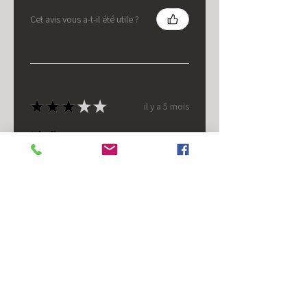
Cet avis vous a-t-il été utile ?
★
★
★
★
★
il y a 5 mois
It's fine.
Nice housing but was corrected
after I bought it. These are 24v
not 12 and do not have provision
for small side bulb.
Chad S.
Chateaugay, US-NY