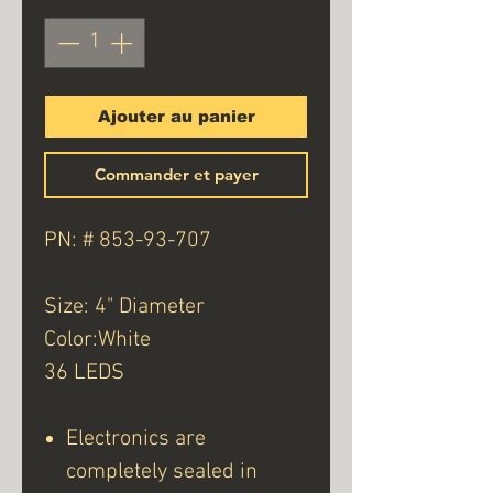
Ajouter au panier
Commander et payer
PN: # 853-93-707
Size: 4" Diameter
Color:White
36 LEDS
Electronics are
completely sealed in