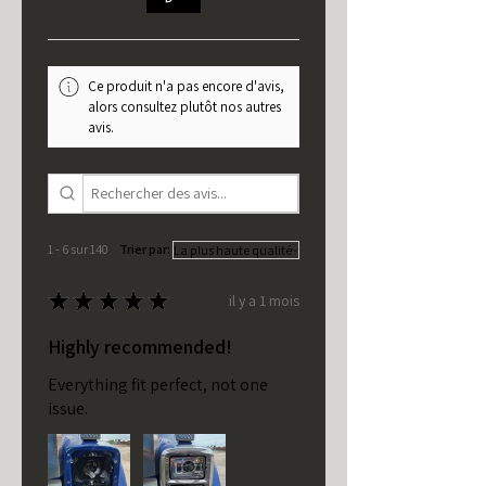
Ce produit n'a pas encore d'avis,
alors consultez plutôt nos autres
avis.
1 - 6 sur 140
Trier par:
★
★
★
★
★
il y a 1 mois
Highly recommended!
Everything fit perfect, not one
issue.