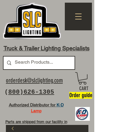
Truck & Trailer Lighting Specialists
orderdesk@slclighting.com
CART
(
800)626-1305
Order guide
Authorized Distributor for
K-D
Lamp
Parts are shipped from our facility in
OH USA