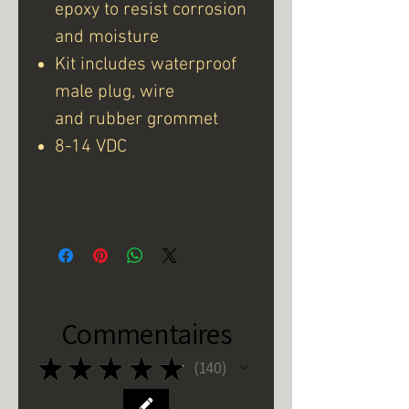
epoxy to resist corrosion
and moisture
Kit includes waterproof
male plug, wire
and rubber grommet
8-14 VDC
Commentaires
★
★
★
★
★
140
140