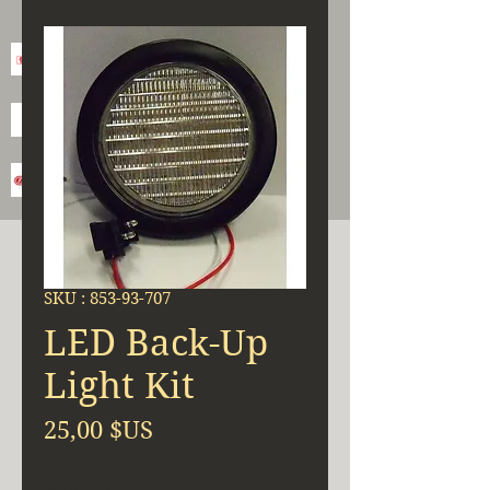
SKU : 853-93-707
LED Back-Up
Light Kit
Prix
25,00 $US
Quantité
*