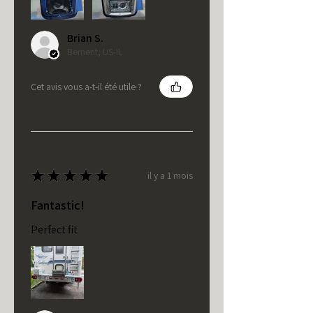
Brian S.
Bement, US-IL
Cet avis vous a-t-il été utile ?
★
★
★
★
★
il y a 1 mois
Fantastic!
Perfect fit