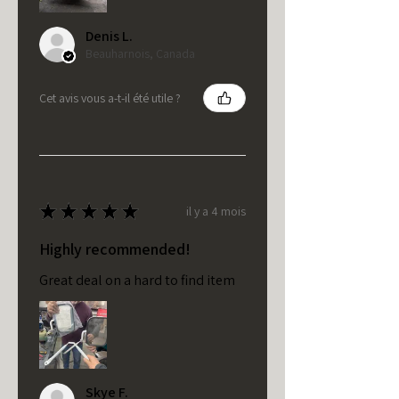
Denis L.
Beauharnois, Canada
Cet avis vous a-t-il été utile ?
★
★
★
★
★
il y a 4 mois
Highly recommended!
Great deal on a hard to find item
Skye F.