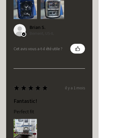
Brian S.
Bement, US-IL
Cet avis vous a-t-il été utile ?
★
★
★
★
★
il y a 1 mois
Fantastic!
Perfect fit