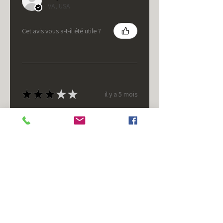
VA, USA
Cet avis vous a-t-il été utile ?
★
★
★
★
★
il y a 5 mois
It's fine.
Nice housing but was corrected
after I bought it. These are 24v
not 12 and do not have provision
for small side bulb.