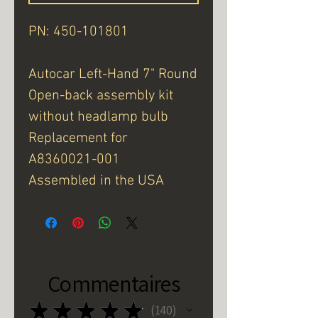
PN: 450-101801
Autocar Left-Hand 7" Round
Open-back assembly kit
without headlamp bulb
Replacement for
A8360021-001
Assembled in the USA
Commentaires
★
★
★
★
★
140
140