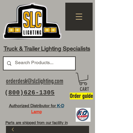
Truck & Trailer Lighting Specialists
orderdesk@slclighting.com
CART
(
800)626-1305
Order guide
Authorized Distributor for
K-D
Lamp
Parts are shipped from our facility in
OH USA