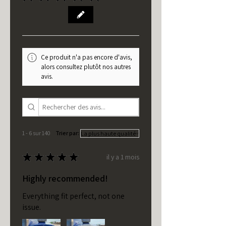
Ce produit n'a pas encore d'avis,
alors consultez plutôt nos autres
avis.
1 - 6 sur 140
Trier par:
★
★
★
★
★
il y a 1 mois
Highly recommended!
Everything fit perfect, not one
issue.