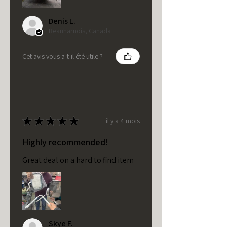
Denis L.
Beauharnois, Canada
Cet avis vous a-t-il été utile ?
★
★
★
★
★
il y a 4 mois
Highly recommended!
Great deal on a hard to find item
Skye F.