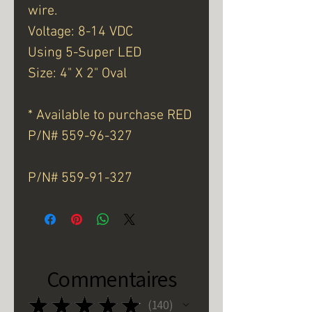
wire.
Voltage: 8-14 VDC
Using 5-Super LED
Size: 4" X 2" Oval
* Available to purchase RED
P/N# 559-96-327
P/N# 559-91-327
Commentaires
★
★
★
★
★
140
140