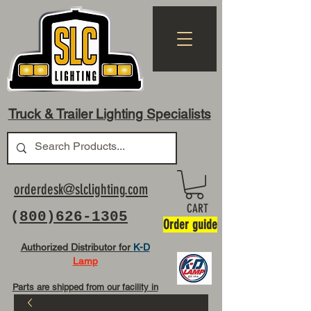
Truck & Trailer Lighting Specialists
orderdesk@slclighting.com
CART
(
800)626-1305
Order guide
Authorized Distributor for
K-D
Lamp
Parts are shipped from our facility in
OH USA