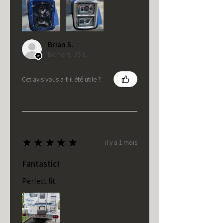
Brian S.
Bement, US-IL
Cet avis vous a-t-il été utile ?
★
★
★
★
★
il y a 1 mois
Fantastic!
Perfect fit