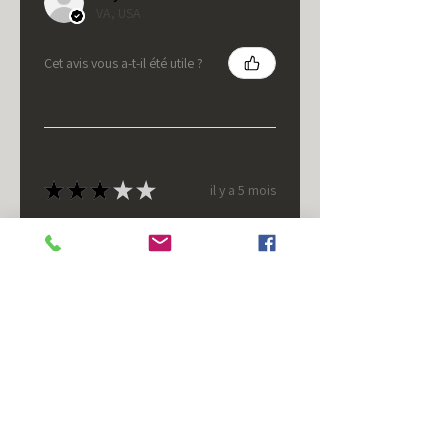
VA, USA
Cet avis vous a-t-il été utile ?
★
★
★
★
★
il y a 5 mois
It's fine.
Nice housing but was corrected
after I bought it. These are 24v
not 12 and do not have provision
for small side bulb.