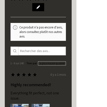
Ce produit n'a pas encore d'avis,
alors consultez plutôt nos autres
avis.
1 - 6 sur 140
Trier par:
★
★
★
★
★
il y a 1 mois
Highly recommended!
Everything fit perfect, not one
issue.