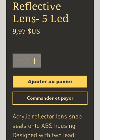
Reflective
Lens- 5 Led
Prix
9,97 $US
Quantité
*
Ajouter au panier
Commander et payer
Acrylic reflector lens snap
seals onto ABS housing.
Designed with two lead